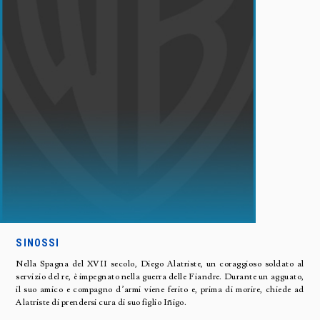
SINOSSI
Nella Spagna del XVII secolo, Diego Alatriste, un coraggioso soldato al
servizio del re, è impegnato nella guerra delle Fiandre. Durante un agguato,
il suo amico e compagno d’armi viene ferito e, prima di morire, chiede ad
Alatriste di prendersi cura di suo figlio Iñigo.