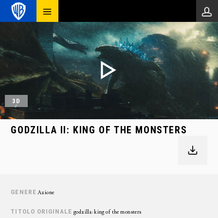
3D
GODZILLA II: KING OF THE MONSTERS
GENERE
Azione
TITOLO ORIGINALE
godzilla: king of the monsters