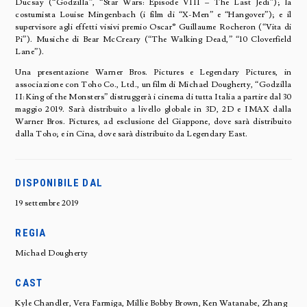
Ducsay (“Godzilla”, “Star Wars: Episode VIII – The Last Jedi”); la
costumista Louise Mingenbach (i film di “X-Men” e “Hangover”); e il
supervisore agli effetti visivi premio Oscar® Guillaume Rocheron (“Vita di
Pi”). Musiche di Bear McCreary (“The Walking Dead,” “10 Cloverfield
Lane”).
Una presentazione Warner Bros. Pictures e Legendary Pictures, in
associazione con Toho Co., Ltd., un film di Michael Dougherty, “Godzilla
II: King of the Monsters” distruggerà i cinema di tutta Italia a partire dal 30
maggio 2019. Sarà distribuito a livello globale in 3D, 2D e IMAX dalla
Warner Bros. Pictures, ad esclusione del Giappone, dove sarà distribuito
dalla Toho; e in Cina, dove sarà distribuito da Legendary East.
DISPONIBILE DAL
19 settembre 2019
REGIA
Michael Dougherty
CAST
Kyle Chandler, Vera Farmiga, Millie Bobby Brown, Ken Watanabe, Zhang