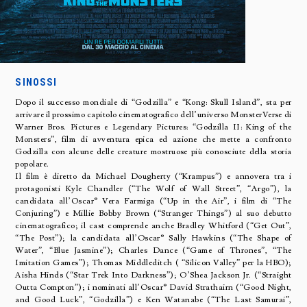
SINOSSI
Dopo il successo mondiale di “Godzilla” e “Kong: Skull Island”, sta per
arrivare il prossimo capitolo cinematografico dell’universo MonsterVerse di
Warner Bros. Pictures e Legendary Pictures: “Godzilla II: King of the
Monsters”, film di avventura epica ed azione che mette a confronto
Godzilla con alcune delle creature mostruose più conosciute della storia
popolare.
Il film è diretto da Michael Dougherty (“Krampus”) e annovera tra i
protagonisti Kyle Chandler (“The Wolf of Wall Street”, “Argo”), la
candidata all’Oscar® Vera Farmiga (“Up in the Air”, i film di “The
Conjuring”) e Millie Bobby Brown (“Stranger Things”) al suo debutto
cinematografico; il cast comprende anche Bradley Whitford (“Get Out”,
“The Post”); la candidata all’Oscar® Sally Hawkins (“The Shape of
Water”, “Blue Jasmine”); Charles Dance (“Game of Thrones”, “The
Imitation Games”); Thomas Middleditch ( “Silicon Valley” per la HBO);
Aisha Hinds (“Star Trek Into Darkness”); O’Shea Jackson Jr. (“Straight
Outta Compton”); i nominati all’Oscar® David Strathairn (“Good Night,
and Good Luck”, “Godzilla”) e Ken Watanabe (“The Last Samurai”,