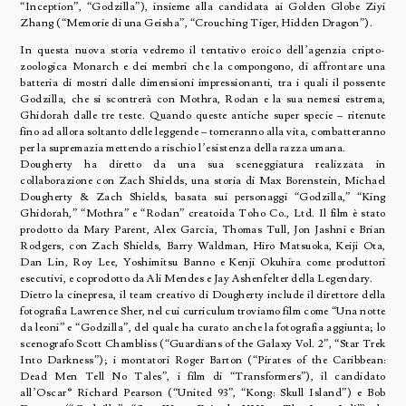
“Inception”, “Godzilla”), insieme alla candidata ai Golden Globe Ziyi
Zhang (“Memorie di una Geisha”, “Crouching Tiger, Hidden Dragon”).
In questa nuova storia vedremo il tentativo eroico dell’agenzia cripto-
zoologica Monarch e dei membri che la compongono, di affrontare una
batteria di mostri dalle dimensioni impressionanti, tra i quali il possente
Godzilla, che si scontrerà con Mothra, Rodan e la sua nemesi estrema,
Ghidorah dalle tre teste. Quando queste antiche super specie – ritenute
fino ad allora soltanto delle leggende – torneranno alla vita, combatteranno
per la supremazia mettendo a rischio l’esistenza della razza umana.
Dougherty ha diretto da una sua sceneggiatura realizzata in
collaborazione con Zach Shields, una storia di Max Borenstein, Michael
Dougherty & Zach Shields, basata sui personaggi “Godzilla,” “King
Ghidorah,” “Mothra” e “Rodan” creatoida Toho Co., Ltd. Il film è stato
prodotto da Mary Parent, Alex Garcia, Thomas Tull, Jon Jashni e Brian
Rodgers, con Zach Shields, Barry Waldman, Hiro Matsuoka, Keiji Ota,
Dan Lin, Roy Lee, Yoshimitsu Banno e Kenji Okuhira come produttori
esecutivi, e coprodotto da Ali Mendes e Jay Ashenfelter della Legendary.
Dietro la cinepresa, il team creativo di Dougherty include il direttore della
fotografia Lawrence Sher, nel cui curriculum troviamo film come “Una notte
da leoni” e “Godzilla”, del quale ha curato anche la fotografia aggiunta; lo
scenografo Scott Chambliss (“Guardians of the Galaxy Vol. 2”, “Star Trek
Into Darkness”); i montatori Roger Barton (“Pirates of the Caribbean:
Dead Men Tell No Tales”, i film di “Transformers”), il candidato
all’Oscar® Richard Pearson (“United 93”, “Kong: Skull Island”) e Bob