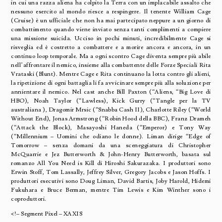
in cui una razza aliena ha colpito la Terra con un implacabile assalto che
nessuno esercito al mondo riesce a respingere. Il tenente William Cage
(Cruise) è un ufficiale che non ha mai partecipato neppure a un giorno di
combattimento quando viene inviato senza tanti complimenti a compiere
una missione suicida. Ucciso in pochi minuti, incredibilmente Cage si
risveglia ed è costretto a combattere e a morire ancora e ancora, in un
continuo loop temporale. Ma a ogni scontro Cage diventa sempre più abile
nell’affrontare il nemico, insieme alla combattente delle Forze Speciali Rita
Vrataski (Blunt). Mentre Cage e Rita continuano la lotta contro gli alieni,
la ripetizione di ogni battaglia li fa avvicinare sempre più alla soluzione per
annientare il nemico. Nel cast anche Bill Paxton (“Aliens, “Big Love di
HBO), Noah Taylor (“Lawless), Kick Gurry (“Tangle per la TV
australiana ), Dragomir Mrsic (“Snabba Cash II), Charlotte Riley (“World
Without End), Jonas Armstrong (“Robin Hood della BBC), Franz Drameh
(“Attack the Block), Masayoshi Haneda (“Emperor) e Tony Way
(“Millennium – Uomini che odiano le donne). Liman dirige “Edge of
Tomorrow – senza domani da una sceneggiatura di Christopher
McQuarrie e Jez Butterworth & John-Henry Butterworth, basata sul
romanzo All You Need is Kill di Hiroshi Sakurazaka. I produttori sono
Erwin Stoff, Tom Lassally, Jeffrey Silver, Gregory Jacobs e Jason Hoffs. I
produttori esecutivi sono Doug Liman, David Bartis, Joby Harold, Hidemi
Fukuhara e Bruce Berman, mentre Tim Lewis e Kim Winther sono i
coproduttori.
<!– Segment Pixel – XAXIS