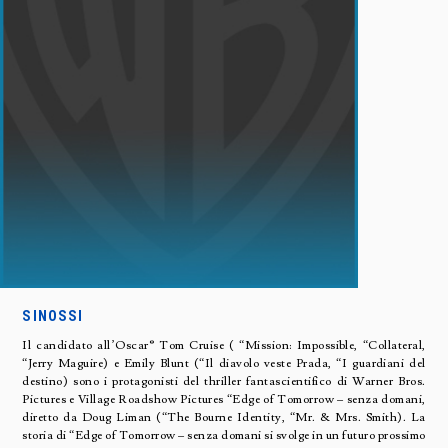
SINOSSI
Il candidato all’Oscar® Tom Cruise ( “Mission: Impossible, “Collateral,
“Jerry Maguire) e Emily Blunt (“Il diavolo veste Prada, “I guardiani del
destino) sono i protagonisti del thriller fantascientifico di Warner Bros.
Pictures e Village Roadshow Pictures “Edge of Tomorrow – senza domani,
diretto da Doug Liman (“The Bourne Identity, “Mr. & Mrs. Smith). La
storia di “Edge of Tomorrow – senza domani si svolge in un futuro prossimo