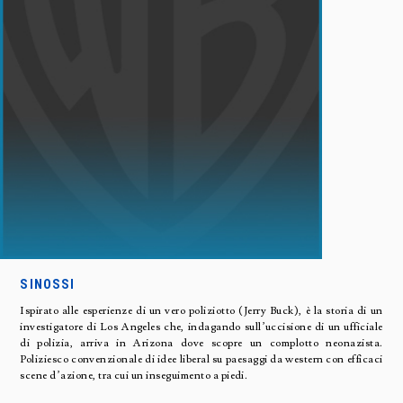
SINOSSI
Ispirato alle esperienze di un vero poliziotto (Jerry Buck), è la storia di un
investigatore di Los Angeles che, indagando sull’uccisione di un ufficiale
di polizia, arriva in Arizona dove scopre un complotto neonazista.
Poliziesco convenzionale di idee liberal su paesaggi da western con efficaci
scene d’azione, tra cui un inseguimento a piedi.