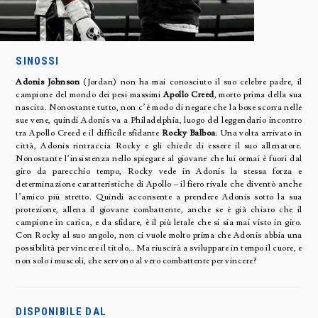
SINOSSI
Adonis Johnson
(Jordan) non ha mai conosciuto il suo celebre padre, il
campione del mondo dei pesi massimi
Apollo Creed
, morto prima della sua
nascita. Nonostante tutto, non c’è modo di negare che la boxe scorra nelle
sue vene, quindi Adonis va a Philadelphia, luogo del leggendario incontro
tra Apollo Creed e il difficile sfidante
Rocky Balboa
. Una volta arrivato in
città, Adonis rintraccia Rocky e gli chiede di essere il suo allenatore.
Nonostante l’insistenza nello spiegare al giovane che lui ormai è fuori dal
giro da parecchio tempo, Rocky vede in Adonis la stessa forza e
determinazione caratteristiche di Apollo – il fiero rivale che diventò anche
l’amico più stretto. Quindi acconsente a prendere Adonis sotto la sua
protezione, allena il giovane combattente, anche se è già chiaro che il
campione in carica, e da sfidare, è il più letale che si sia mai visto in giro.
Con Rocky al suo angolo, non ci vuole molto prima che Adonis abbia una
possibilità per vincere il titolo… Ma riuscirà a sviluppare in tempo il cuore, e
non solo i muscoli, che servono al vero combattente per vincere?
DISPONIBILE DAL