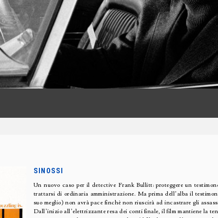
SINOSSI
Un nuovo caso per il detective Frank Bullitt: proteggere un testimo
trattarsi di ordinaria amministrazione. Ma prima dell’alba il testimo
suo meglio) non avrà pace finchè non riuscirà ad incastrare gli assas
Dall’inizio all’elettrizzante resa dei conti finale, il film mantiene la t