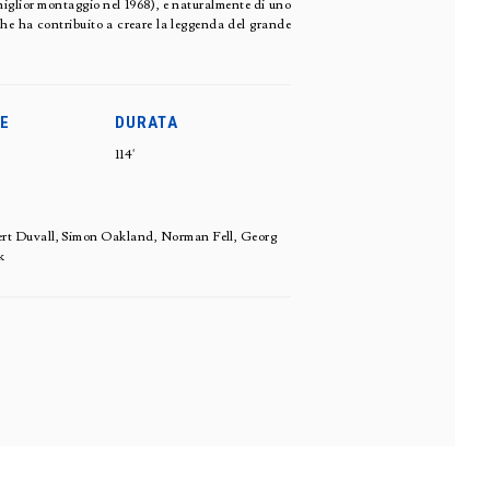
 miglior montaggio nel 1968), e naturalmente di uno
che ha contribuito a creare la leggenda del grande
E
DURATA
114'
rt Duvall, Simon Oakland, Norman Fell, Georg
k