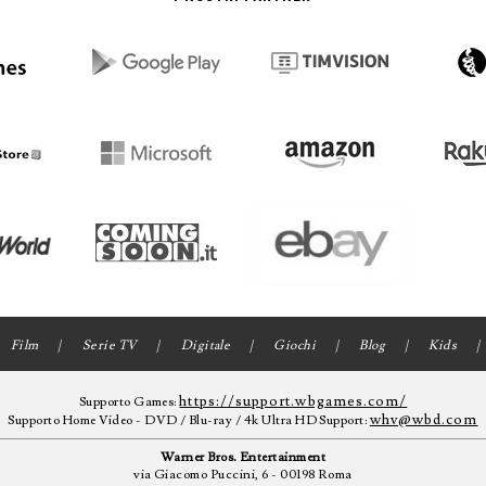
Film
Serie TV
Digitale
Giochi
Blog
Kids
https://support.wbgames.com/
Supporto Games:
whv@wbd.com
Supporto Home Video - DVD / Blu-ray / 4k Ultra HD Support:
Warner Bros. Entertainment
via Giacomo Puccini, 6 - 00198 Roma