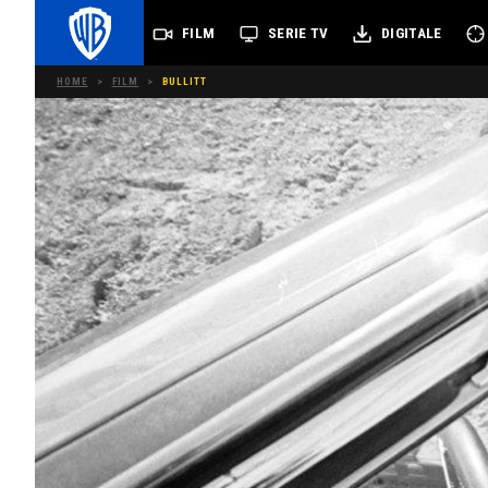
FILM
SERIE TV
DIGITALE
HOME
>
FILM
>
BULLITT