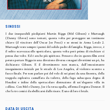
SINOSSI
I due inseparabili piedipiatti Martin Riggs (Mel Gibson) e Murtaugh
(Danny Glover) sono tornati, questa volta per proteggere un testimone
chiave (il vincitore dell’Oscar Joe Pesci) e se stessi in Arma Letale 2.
Murtaugh veste sempre i panni del solido padre di famiglia. Riggs, invece, è
il solito scavezzacollo spericolato, questa volta però prima di rischiare ci
pensa due volte. Ed è anche più spiritoso. Pensavo che in questo film avrei
potuto portare Riggs in una direzione diversa e magari divertirmi un pò, ha
dichiarato Gibson. E il divertimento non manca, dall’emozionante
inseguimento iniziale per le strade di Los Angeles, al violento scontro a
fuoco finale. Per non parlare poi del volo di sei piani da una finestra, della
trappola esplosiva camuffata da toilette, della fuga subacquea degna di
Houdini e infine della spettacolare distruzione di un’elegante villa in
collina. Con Mel e Danny, Joe è la terza spalla, afferma il regista Donner. Il
che fa tre comici da sbellicarsi dalle risate. E uno di loro è letale.
DATA DI USCITA