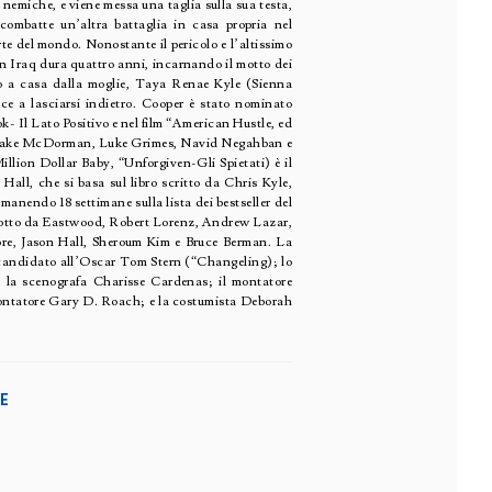
 nemiche, e viene messa una taglia sulla sua testa,
 combatte un’altra battaglia in casa propria nel
rte del mondo. Nonostante il pericolo e l’altissimo
in Iraq dura quattro anni, incarnando il motto dei
o a casa dalla moglie, Taya Renae Kyle (Sienna
esce a lasciarsi indietro. Cooper è stato nominato
ok- Il Lato Positivo e nel film “American Hustle, ed
O), Jake McDorman, Luke Grimes, Navid Negahban e
llion Dollar Baby, “Unforgiven-Gli Spietati) è il
 Hall, che si basa sul libro scritto da Chris Kyle,
manendo 18 settimane sulla lista dei bestseller del
odotto da Eastwood, Robert Lorenz, Andrew Lazar,
ore, Jason Hall, Sheroum Kim e Bruce Berman. La
ia candidato all’Oscar Tom Stern (“Changeling); lo
 la scenografa Charisse Cardenas; il montatore
 montatore Gary D. Roach; e la costumista Deborah
E