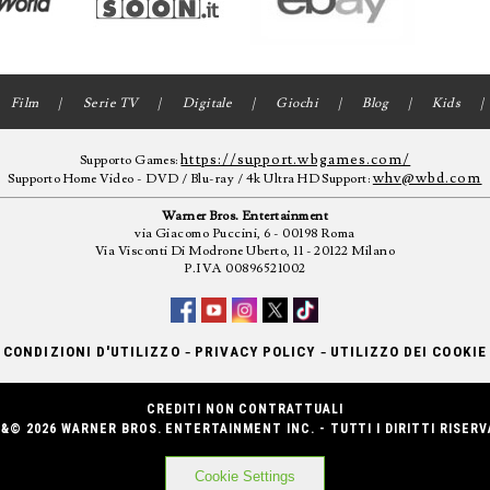
Film
Serie TV
Digitale
Giochi
Blog
Kids
https://support.wbgames.com/
Supporto Games:
whv@wbd.com
Supporto Home Video - DVD / Blu-ray / 4k Ultra HD Support:
Warner Bros. Entertainment
via Giacomo Puccini, 6 - 00198 Roma
Via Visconti Di Modrone Uberto, 11 - 20122 Milano
P.IVA 00896521002
-
-
CONDIZIONI D'UTILIZZO
PRIVACY POLICY
UTILIZZO DEI COOKIE
CREDITI NON CONTRATTUALI
&© 2026 WARNER BROS. ENTERTAINMENT INC. - TUTTI I DIRITTI RISERV
Cookie Settings