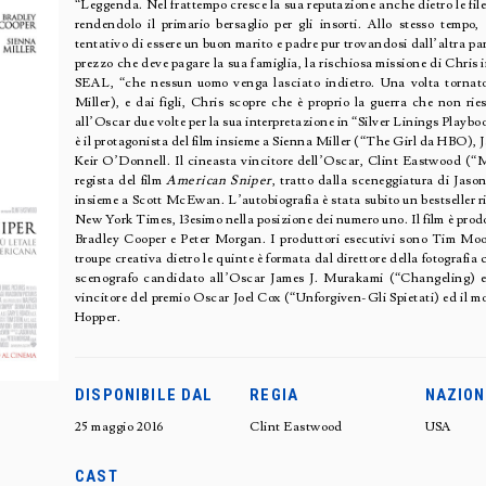
“Leggenda. Nel frattempo cresce la sua reputazione anche dietro le file
rendendolo il primario bersaglio per gli insorti. Allo stesso tempo,
tentativo di essere un buon marito e padre pur trovandosi dall’altra pa
prezzo che deve pagare la sua famiglia, la rischiosa missione di Chris 
SEAL, “che nessun uomo venga lasciato indietro. Una volta tornat
Miller), e dai figli, Chris scopre che è proprio la guerra che non ri
all’Oscar due volte per la sua interpretazione in “Silver Linings Playbo
è il protagonista del film insieme a Sienna Miller (“The Girl da HB
Keir O’Donnell. Il cineasta vincitore dell’Oscar, Clint Eastwood (“Mi
regista del film
American Sniper
, tratto dalla sceneggiatura di Jason
insieme a Scott McEwan. L’autobiografia è stata subito un bestseller ri
New York Times, 13esimo nella posizione dei numero uno. Il film è pr
Bradley Cooper e Peter Morgan. I produttori esecutivi sono Tim Mo
troupe creativa dietro le quinte è formata dal direttore della fotograf
scenografo candidato all’Oscar James J. Murakami (“Changeling) e
vincitore del premio Oscar Joel Cox (“Unforgiven-Gli Spietati) ed il
Hopper.
DISPONIBILE DAL
REGIA
NAZION
25 maggio 2016
Clint Eastwood
USA
CAST