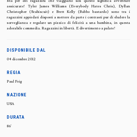
Ma per dei ragazzini che viaggiano soli questo significa avventure
assicurate! Tyler James Williams (Everybody Hates Chris), Dyllan
Christopher (Seabiscuit) e Brett Kelly (Babbo bastardo) sono tra i
ragazzini appiedati disposti a mettere da parte i contrasti pur di eludere la
sorveglianza e regalare un pizzico di felicità a una bambina, in questa
adorabile commedia. Ragazzini in libertà. E divertimento a palate!
DISPONIBILE DAL
04 dicembre 2012
REGIA
Paul Feig
NAZIONE
USA
DURATA
86'