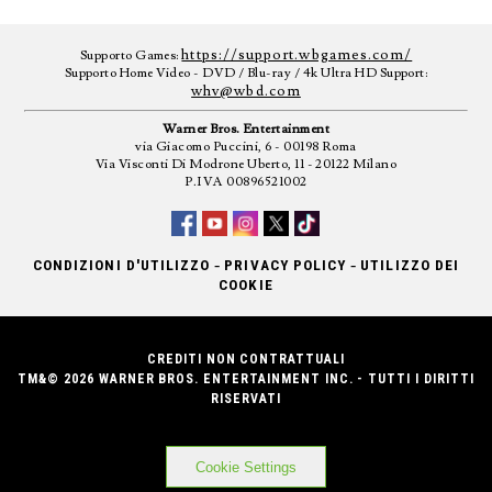
https://support.wbgames.com/
Supporto Games:
Supporto Home Video - DVD / Blu-ray / 4k Ultra HD Support:
whv@wbd.com
Warner Bros. Entertainment
via Giacomo Puccini, 6 - 00198 Roma
Via Visconti Di Modrone Uberto, 11 - 20122 Milano
P.IVA 00896521002
-
-
CONDIZIONI D'UTILIZZO
PRIVACY POLICY
UTILIZZO DEI
COOKIE
CREDITI NON CONTRATTUALI
TM&© 2026 WARNER BROS. ENTERTAINMENT INC. - TUTTI I DIRITTI
RISERVATI
Cookie Settings