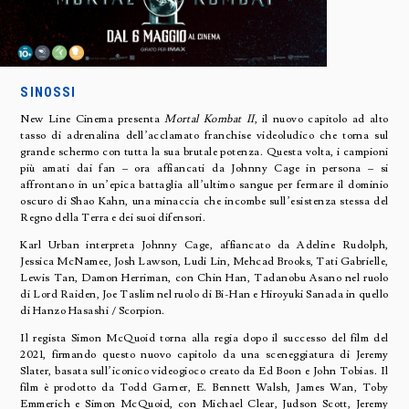
SINOSSI
New Line Cinema presenta
Mortal Kombat II
, il nuovo capitolo ad alto
tasso di adrenalina dell’acclamato franchise videoludico che torna sul
grande schermo con tutta la sua brutale potenza. Questa volta, i campioni
più amati dai fan – ora affiancati da Johnny Cage in persona – si
affrontano in un’epica battaglia all’ultimo sangue per fermare il dominio
oscuro di Shao Kahn, una minaccia che incombe sull’esistenza stessa del
Regno della Terra e dei suoi difensori.
Karl Urban interpreta Johnny Cage, affiancato da Adeline Rudolph,
Jessica McNamee, Josh Lawson, Ludi Lin, Mehcad Brooks, Tati Gabrielle,
Lewis Tan, Damon Herriman, con Chin Han, Tadanobu Asano nel ruolo
di Lord Raiden, Joe Taslim nel ruolo di Bi-Han e Hiroyuki Sanada in quello
di Hanzo Hasashi / Scorpion.
Il regista Simon McQuoid torna alla regia dopo il successo del film del
2021, firmando questo nuovo capitolo da una sceneggiatura di Jeremy
Slater, basata sull’iconico videogioco creato da Ed Boon e John Tobias. Il
film è prodotto da Todd Garner, E. Bennett Walsh, James Wan, Toby
Emmerich e Simon McQuoid, con Michael Clear, Judson Scott, Jeremy