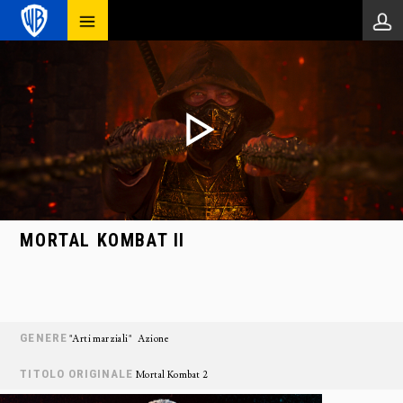
MORTAL KOMBAT II
GENERE
"Arti marziali"
Azione
TITOLO ORIGINALE
Mortal Kombat 2