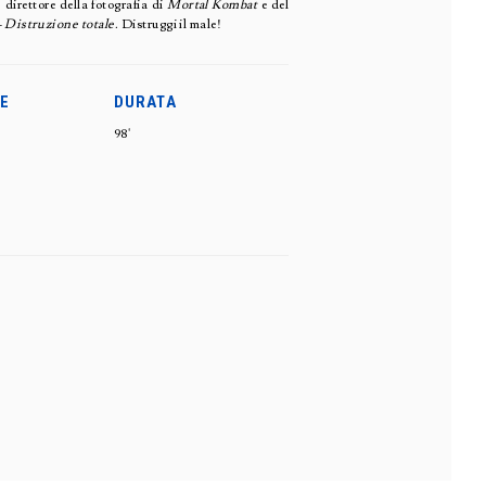
direttore della fotografia di
Mortal Kombat
e del
 Distruzione totale
. Distruggi il male!
E
DURATA
98'