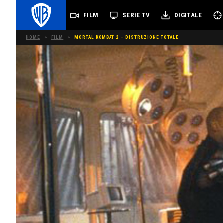
FILM
SERIE TV
DIGITALE
HOME
>
FILM
>
MORTAL KOMBAT 2 – DISTRUZIONE TOTALE