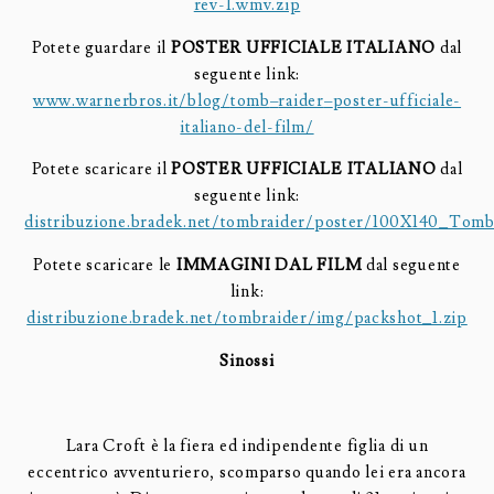
rev-1.wmv.zip
Potete guardare il
POSTER UFFICIALE ITALIANO
dal
seguente link:
www.warnerbros.it/blog/
tomb
–
raider
–
poster
-ufficiale-
italiano-del-film/
Potete scaricare il
POSTER UFFICIALE ITALIANO
dal
seguente link:
distribuzione.bradek.net/tombraider/poster/100X140_Tom
Potete scaricare le
IMMAGINI DAL FILM
dal seguente
link:
distribuzione.bradek.net/tombraider/img/packshot_1.zip
Sinossi
Lara Croft è la fiera ed indipendente figlia di un
eccentrico avventuriero, scomparso quando lei era ancora