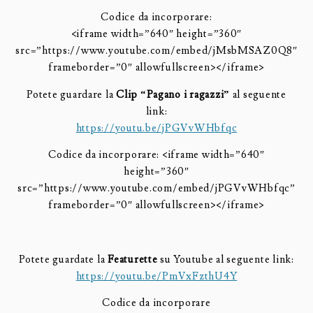
Codice da incorporare:
<iframe width=”640″ height=”360″
src=”https://www.youtube.com/embed/jMsbMSAZ0Q8″
frameborder=”0″ allowfullscreen></iframe>
Potete guardare la
Clip “Pagano i ragazzi”
al seguente
link:
https://youtu.be/jPGVvWHbfqc
Codice da incorporare: <iframe width=”640″
height=”360″
src=”https://www.youtube.com/embed/jPGVvWHbfqc”
frameborder=”0″ allowfullscreen></iframe>
Potete guardate la
Featurette
su Youtube al seguente link:
https://youtu.be/PmVxFzthU4Y
Codice da incorporare