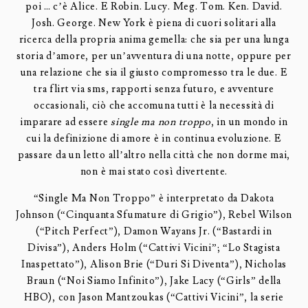
poi … c’è Alice. E Robin. Lucy. Meg. Tom. Ken. David.
Josh. George. New York è piena di cuori solitari alla
ricerca della propria anima gemella: che sia per una lunga
storia d’amore, per un’avventura di una notte, oppure per
una relazione che sia il giusto compromesso tra le due. E
tra flirt via sms, rapporti senza futuro, e avventure
occasionali, ciò che accomuna tutti è la necessità di
imparare ad essere
single ma non troppo
, in un mondo in
cui la definizione di amore è in continua evoluzione. E
passare da un letto all’altro nella città che non dorme mai,
non è mai stato così divertente.
“Single Ma Non Troppo” è interpretato da Dakota
Johnson (“Cinquanta Sfumature di Grigio”), Rebel Wilson
(“Pitch Perfect”), Damon Wayans Jr. (“Bastardi in
Divisa”), Anders Holm (“Cattivi Vicini”; “Lo Stagista
Inaspettato”), Alison Brie (“Duri Si Diventa”), Nicholas
Braun (“Noi Siamo Infinito”), Jake Lacy (“Girls” della
HBO), con Jason Mantzoukas (“Cattivi Vicini”, la serie