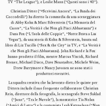
TV “The League”), e Leslie Mann (“Questi sono i 40”).
Christian Ditter (“#Scrivimi Ancora”, “La Banda dei
Coccodrilli”) ha diretto la commedia da una sceneggiatura
di Abby Kohn & Marc Silverstein (“La Memoria del
Cuore”, “La Verità è che Non gli Piaci Abbastanza”) e
Dana Fox (“L’Isola delle Coppie”, “Notte Brava a Las
Vegas”), da una storia di Kohn & Silverstein, basata sul
libro di Liz Tucillo (“Sex & the City” in TV, e “La Verità è
che Non gli Piaci Abbastanza). John Rickard e la Fox
hanno prodotto il film, mentre Marcus Viscidi, Richard
Brener, Michael Disco, Dave Neustadter, Michele Weiss,
Drew Barrymore e Nancy Juvonen ne sono stati i
produttori esecutivi.
La squadra creativa che ha lavorato dietro le quinte per
Ditters include il suo frequente collaboratore Christian
Rein, direttore della fotografia, lo scenografo Steve Saklad
(“Juno”, “Tra le Nuvole”), la montatrice Tia Nolan
(“Amici di Letto”) e la costumista Leah Katznelson (“Non