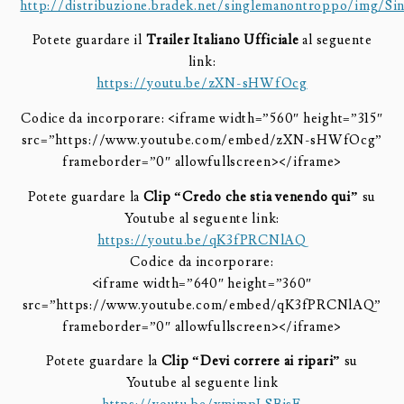
http://distribuzione.bradek.net/singlemanontroppo/img/
Potete guardare il
Trailer Italiano Ufficiale
al seguente
link:
https://youtu.be/zXN-sHWfOcg
Codice da incorporare: <iframe width=”560″ height=”315″
src=”https://www.youtube.com/embed/zXN-sHWfOcg”
frameborder=”0″ allowfullscreen></iframe>
Potete guardare la
Clip “Credo che stia venendo qui”
su
Youtube al seguente link:
https://youtu.be/qK3fPRCNlAQ
Codice da incorporare:
<iframe width=”640″ height=”360″
src=”https://www.youtube.com/embed/qK3fPRCNlAQ”
frameborder=”0″ allowfullscreen></iframe>
Potete guardare la
Clip “Devi correre ai ripari”
su
Youtube al seguente link