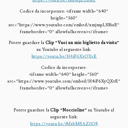
https://youtu.be/xmjmpLSBisE
Codice da incorporare: <iframe width=”640″
height=”360″
src=”https://www.youtube.com/embed/xmjmpLSBisE”
frameborder=”0″ allowfullscreen></iframe>
Potete guardare la
Clip “Vuoi un mio biglietto da visita”
su Youtube al seguente link:
https://youtu.be/H4iF6XyQXvE
Codice da incorporare:
<iframe width=”640″ height=”360″
src=”https://www.youtube.com/embed/H4iF6XyQXvE”
frameborder=”0″ allowfullscreen></iframe>
Potete guardare la
Clip “Noccioline”
su Youtube al
seguente link:
https://youtu.be/jMsbMSAZ0Q8