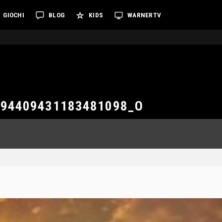
GIOCHI
BLOG
KIDS
WARNERTV
194409431183481098_O