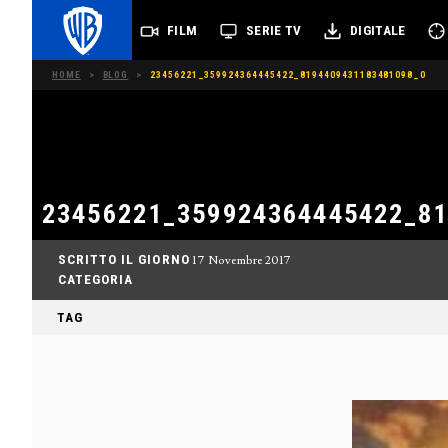
FILM
SERIE TV
DIGITALE
HOME
>
BLOG
>
23456221_359924364445422_8194409431183481098_O
23456221_359924364445422_8
SCRITTO IL GIORNO
17 Novembre 2017
CATEGORIA
TAG