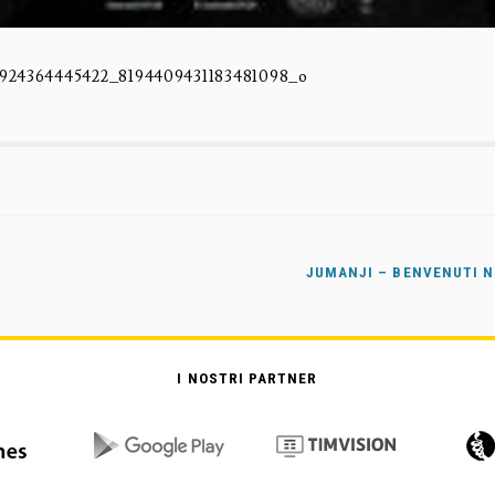
9924364445422_8194409431183481098_o
JUMANJI – BENVENUTI N
I NOSTRI PARTNER