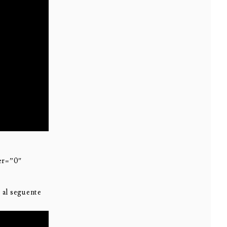
er=”0″
 al seguente