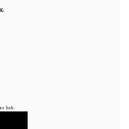
K:
te link: