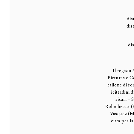
dis
dis
di
Il regista
Pictures e C
tallone di f
i
cittadini 
sicari –
Robicheaux (
Vasquez (M
città per l