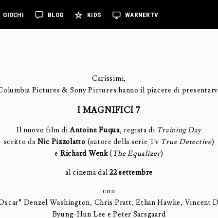
GIOCHI
BLOG
KIDS
WARNERTV
Carissimi,
Columbia Pictures & Sony Pictures hanno il piacere di presentarv
I
MAGNIFICI
7
Il nuovo film di
Antoine Fuqua
, regista di
Training Day
scritto da
Nic Pizzolatto
(autore della serie Tv
True Detective
)
e
Richard Wenk
(
The Equalizer
)
al cinema dal
22 settembre
con
 Oscar® Denzel Washington, Chris Pratt, Ethan Hawke, Vincent 
Byung-Hun Lee e Peter Sarsgaard