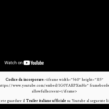
Codice da incorporare:
<iframe width=”560″ height=”315″
”https://www.youtube.com/embed/1G0YAEPXmHo” frameborde
allowfullscreen></iframe>
tete guardare il
Trailer italiano ufficiale
su Youtube al seguente li