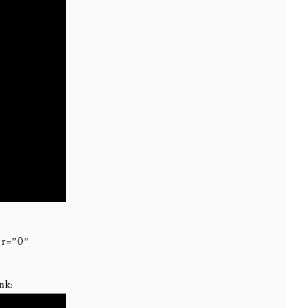
r=”0″
nk: