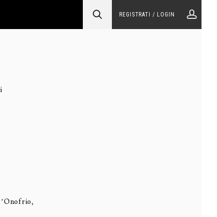
REGISTRATI / LOGIN
i
D’Onofrio,