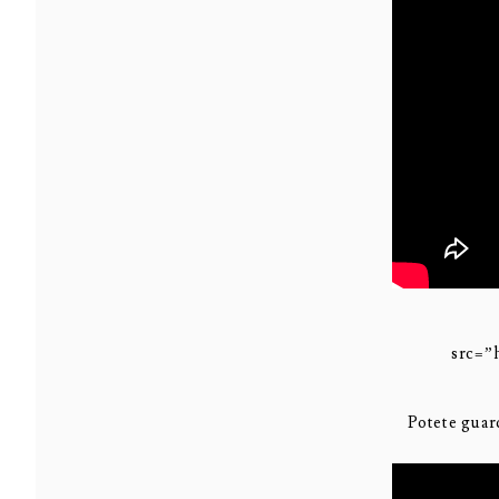
src=”
Potete guar