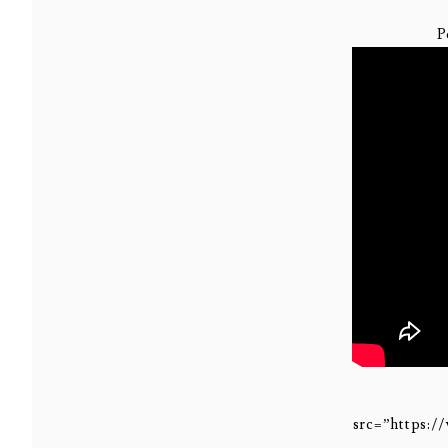
P
src=”https: