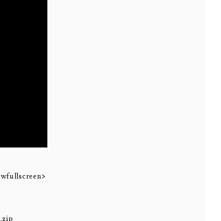
wfullscreen>
.zip