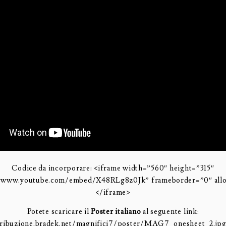
Codice da incorporare: <iframe width=”560″ height=”315″
//www.youtube.com/embed/X48RLg8z0Jk” frameborder=”0″ allo
</iframe>
Potete scaricare il
Poster italiano
al seguente link:
tribuzione.bradek.net/magnifici7/poster/MAG7_onesheet_2.jpg