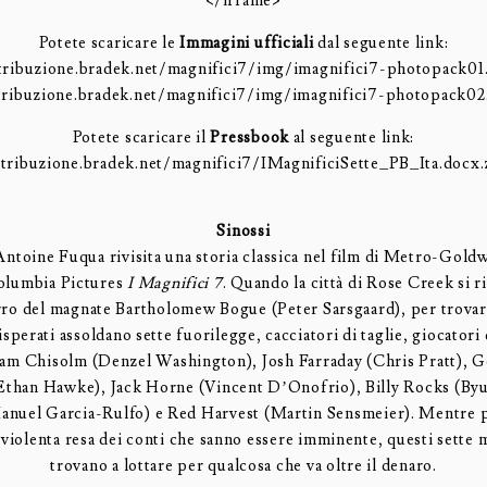
</iframe>
Potete scaricare le
Immagini ufficiali
dal seguente link:
tribuzione.bradek.net/magnifici7/img/imagnifici7-photopack01
tribuzione.bradek.net/magnifici7/img/imagnifici7-photopack02
Potete scaricare il
Pressbook
al seguente link:
stribuzione.bradek.net/magnifici7/IMagnificiSette_PB_Ita.docx.
Sinossi
 Antoine Fuqua rivisita una storia classica nel film di Metro-Go
olumbia Pictures
I Magnifici 7
. Quando la città di Rose Creek si ri
erro del magnate Bartholomew Bogue (Peter Sarsgaard), per trova
disperati assoldano
sette
fuorilegge, cacciatori di taglie, giocatori
 Sam Chisolm (Denzel Washington), Josh Farraday (Chris Pratt), 
Ethan Hawke), Jack Horne (Vincent D’Onofrio), Billy Rocks (By
anuel Garcia-Rulfo) e Red Harvest (Martin Sensmeier). Mentre p
a violenta resa dei conti che sanno essere imminente, questi
sette
m
trovano a lottare per qualcosa che va oltre il denaro.