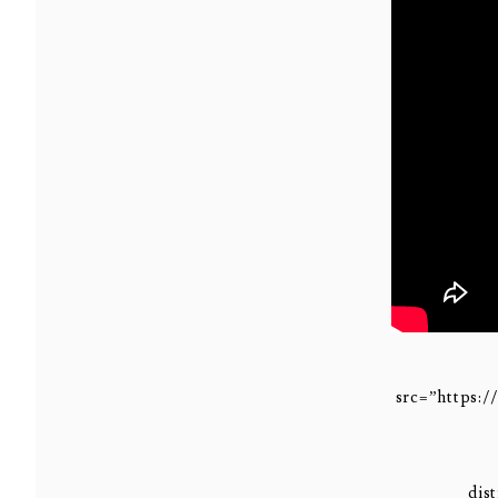
src=”https:
dis