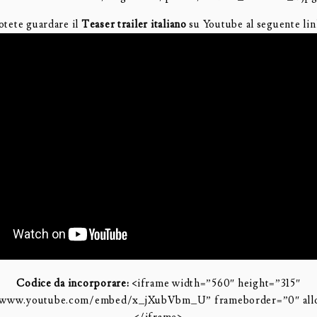
otete guardare il
Teaser trailer italiano
su Youtube al seguente lin
Codice da incorporare:
<iframe width=”560″ height=”315″
//www.youtube.com/embed/x_jXubVbm_U” frameborder=”0″ allo