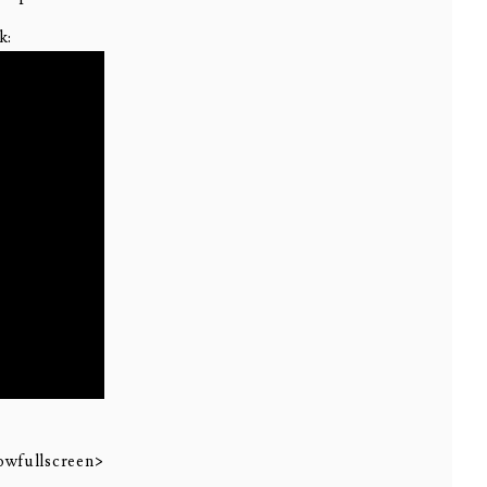
k:
wfullscreen>