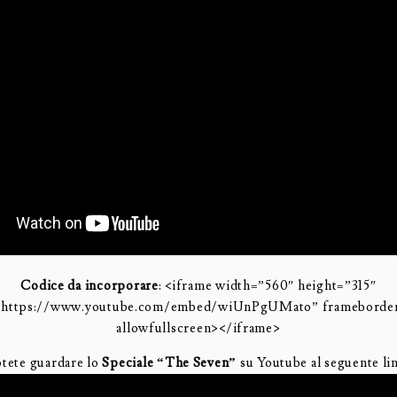
Codice da incorporare
: <iframe width=”560″ height=”315″
”https://www.youtube.com/embed/wiUnPgUMato” frameborde
allowfullscreen></iframe>
tete guardare lo
Speciale “The Seven”
su Youtube al seguente li