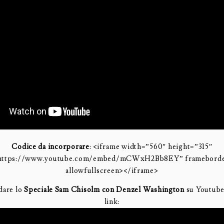
Codice da incorporare
: <iframe width=”560″ height=”315″
https://www.youtube.com/embed/mCWxH2Bb8EY” framebord
allowfullscreen></iframe>
dare lo
Speciale Sam Chisolm con Denzel Washington
su Youtube
link: