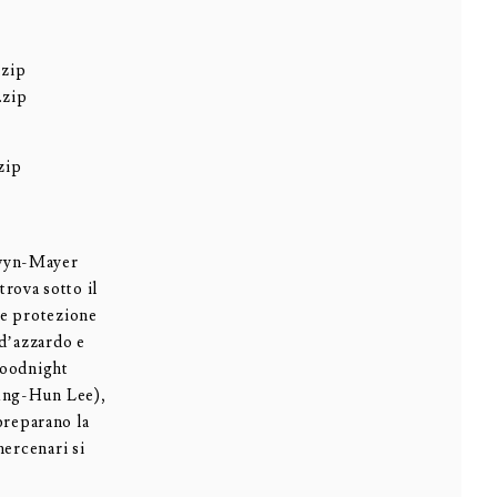
.zip
.zip
zip
ldwyn-Mayer
trova sotto il
re protezione
 d’azzardo e
Goodnight
ung-Hun Lee),
reparano la
ercenari si