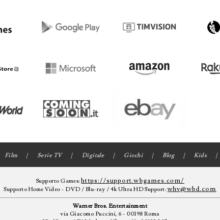
Film
Serie TV
Digitale
Giochi
Blog
Kids
https://support.wbgames.com/
Supporto Games:
whv@wbd.com
Supporto Home Video - DVD / Blu-ray / 4k Ultra HD Support:
Warner Bros. Entertainment
via Giacomo Puccini, 6 - 00198 Roma