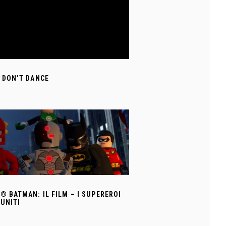
 DON’T DANCE
® BATMAN: IL FILM – I SUPEREROI
IUNITI