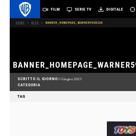
FILM
SERIE TV
DIGITALE
HOME
>
BLOG
>
BANNER_HOMEPAGE_WARNER592X220
BANNER_HOMEPAGE_WARNER5
SCRITTO IL GIORNO
1 Giugno 2023
CATEGORIA
TAG