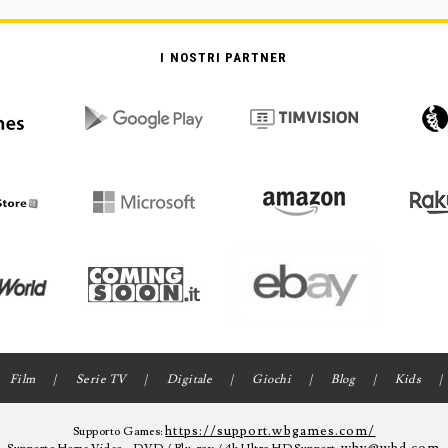
I NOSTRI PARTNER
Film
Serie TV
Digitale
Giochi
Blog
Kids
https://support.wbgames.com/
Supporto Games: