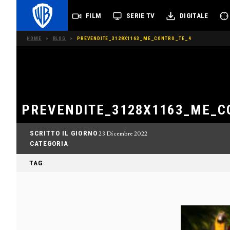
FILM
SERIE TV
DIGITALE
HOME
>
BLOG
>
PREVENDITE_3128X1163_ME_CONTRO_TE_4
PREVENDITE_3128X1163_ME_C
SCRITTO IL GIORNO
23 Dicembre 2022
CATEGORIA
TAG