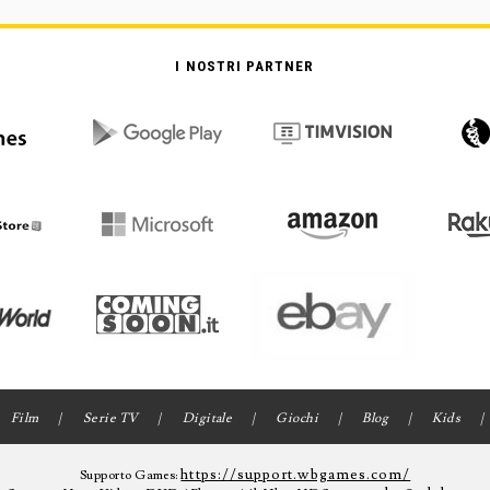
I NOSTRI PARTNER
Film
Serie TV
Digitale
Giochi
Blog
Kids
https://support.wbgames.com/
Supporto Games: