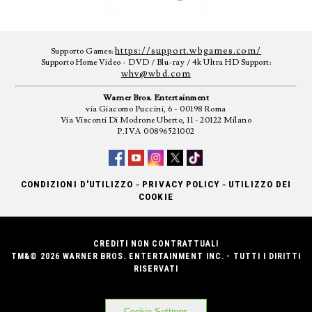
https://support.wbgames.com/
Supporto Games:
Supporto Home Video - DVD / Blu-ray / 4k Ultra HD Support:
whv@wbd.com
Warner Bros. Entertainment
via Giacomo Puccini, 6 - 00198 Roma
Via Visconti Di Modrone Uberto, 11 - 20122 Milano
P.IVA 00896521002
-
-
CONDIZIONI D'UTILIZZO
PRIVACY POLICY
UTILIZZO DEI
COOKIE
CREDITI NON CONTRATTUALI
TM&© 2026 WARNER BROS. ENTERTAINMENT INC. - TUTTI I DIRITTI
RISERVATI
Cookie Settings