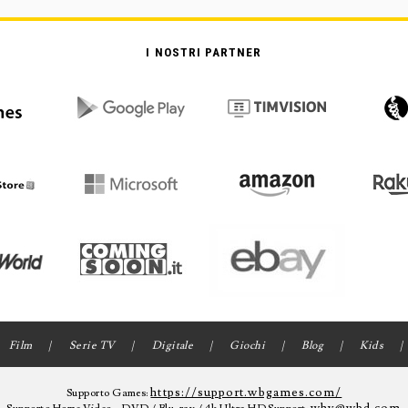
I NOSTRI PARTNER
Film
Serie TV
Digitale
Giochi
Blog
Kids
https://support.wbgames.com/
Supporto Games: