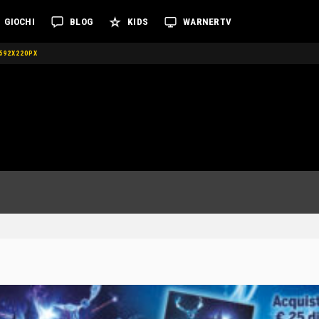
GIOCHI
BLOG
KIDS
WARNERTV
 592X220PX