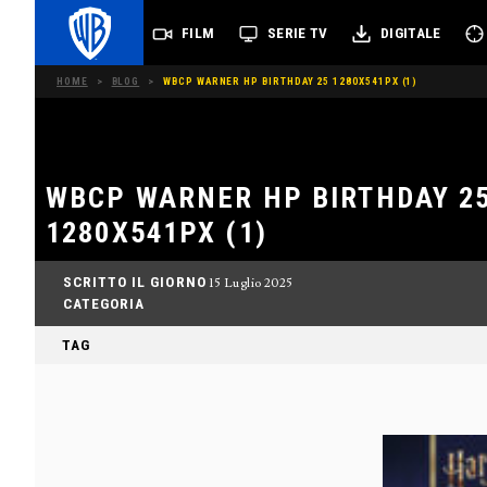
FILM
SERIE TV
DIGITALE
HOME
>
BLOG
>
WBCP WARNER HP BIRTHDAY 25 1280X541PX (1)
WBCP WARNER HP BIRTHDAY 2
1280X541PX (1)
SCRITTO IL GIORNO
15 Luglio 2025
CATEGORIA
TAG