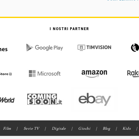
I NOSTRI PARTNER
Film
Serie TV
Digitale
Giochi
Blog
Kids