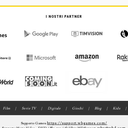
I NOSTRI PARTNER
Film
Serie TV
Digitale
Giochi
Blog
Kids
https://support.wbgames.com/
Supporto Games: