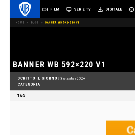
FILM
SERIE TV
DIGITALE
HOME
>
BLOG
>
BANNER WB 592×220 V1
BANNER WB 592×220 V1
SCRITTO IL GIORNO
3 Settembre 2024
CATEGORIA
TAG