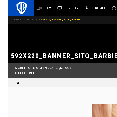
FILM
SERIE TV
DIGITALE
HOME
>
BLOG
>
592X220_BANNER_SITO_BARBIE
592X220_BANNER_SITO_BARBI
SCRITTO IL GIORNO
24 Luglio 2023
CATEGORIA
TAG