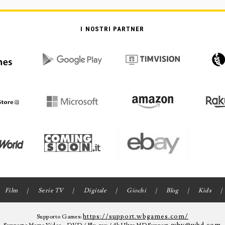
I NOSTRI PARTNER
Film
Serie TV
Digitale
Giochi
Blog
Kids
https://support.wbgames.com/
Supporto Games: