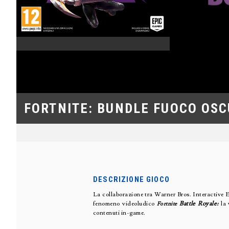
FORTNITE: BUNDLE FUOCO OS
DESCRIZIONE GIOCO
La collaborazione tra Warner Bros. Interactive 
fenomeno videoludico
Battle Royale:
la 
Fortnite
contenuti in-game.