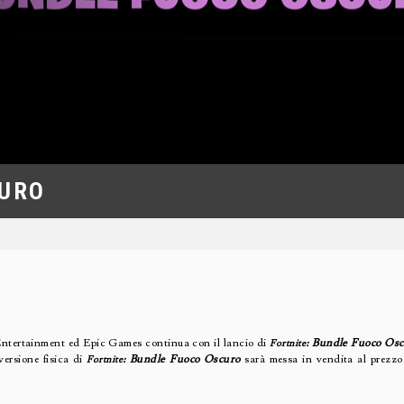
CURO
Entertainment ed Epic Games continua con il lancio di
: Bundle Fuoco Os
Fortnite
versione fisica di
: Bundle Fuoco Oscuro
sarà messa in vendita al prezzo
Fortnite