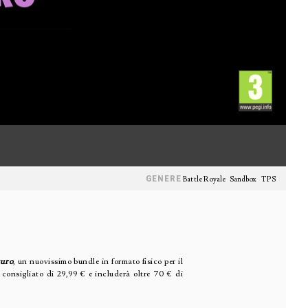
GENERE
Battle Royale
Sandbox
TPS
curo
, un nuovissimo bundle in formato fisico per il
 consigliato di 29,99 € e includerà oltre 70 € di