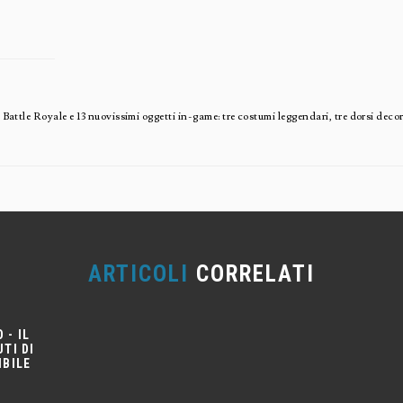
ttle Royale e 13 nuovissimi oggetti in-game: tre costumi leggendari, tre dorsi decorat
ARTICOLI
CORRELATI
 - IL
TI DI
IBILE