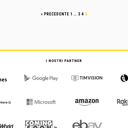
« PRECEDENTE
1
…
3
4
5
I NOSTRI PARTNER