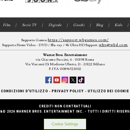
Film
Serie TV
Digitale
Giochi
Blog
Kids
https://support.wbgames.com/
Supporto Games:
whv@wbd.com
Supporto Home Video - DVD / Blu-ray / 4k Ultra HD Support:
Warner Bros. Entertainment
via Giacomo Puccini, 6 - 00198 Roma
Via Visconti Di Modrone Uberto, 11 - 20122 Milano
P.IVA 00896521002
-
-
CONDIZIONI D'UTILIZZO
PRIVACY POLICY
UTILIZZO DEI COOKIE
CREDITI NON CONTRATTUALI
&© 2026 WARNER BROS. ENTERTAINMENT INC. - TUTTI I DIRITTI RISERV
Cookie Settings