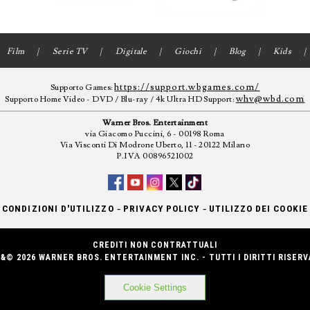
Film
Serie TV
Digitale
Giochi
Blog
Kids
https://support.wbgames.com/
Supporto Games:
whv@wbd.com
Supporto Home Video - DVD / Blu-ray / 4k Ultra HD Support:
Warner Bros. Entertainment
via Giacomo Puccini, 6 - 00198 Roma
Via Visconti Di Modrone Uberto, 11 - 20122 Milano
P.IVA 00896521002
-
-
CONDIZIONI D'UTILIZZO
PRIVACY POLICY
UTILIZZO DEI COOKIE
CREDITI NON CONTRATTUALI
&© 2026 WARNER BROS. ENTERTAINMENT INC. - TUTTI I DIRITTI RISERV
Cookie Settings