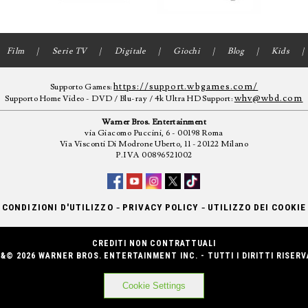
Film
Serie TV
Digitale
Giochi
Blog
Kids
https://support.wbgames.com/
Supporto Games:
whv@wbd.com
Supporto Home Video - DVD / Blu-ray / 4k Ultra HD Support:
Warner Bros. Entertainment
via Giacomo Puccini, 6 - 00198 Roma
Via Visconti Di Modrone Uberto, 11 - 20122 Milano
P.IVA 00896521002
-
-
CONDIZIONI D'UTILIZZO
PRIVACY POLICY
UTILIZZO DEI COOKIE
CREDITI NON CONTRATTUALI
&© 2026 WARNER BROS. ENTERTAINMENT INC. - TUTTI I DIRITTI RISERV
Cookie Settings