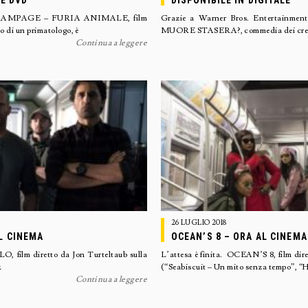
 E DVD
DISPONIBILE IN DIGITALE
lia RAMPAGE – FURIA ANIMALE, film
Grazie a Warner Bros. Entertain
 di un primatologo, è
MUORE STASERA?, commedia dei creat
Continua a leggere
26 LUGLIO 2018
L CINEMA
OCEAN’S 8 – ORA AL CINEMA
 film diretto da Jon Turteltaub sulla
L’attesa è finita. OCEAN’S 8, film dir
&
(“Seabiscuit – Un mito senza tempo”, 
Continua a leggere