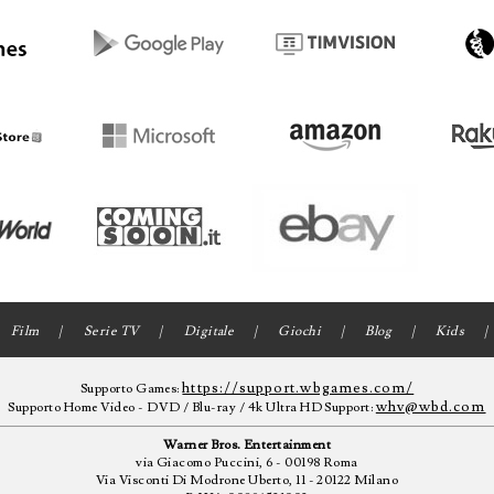
Film
Serie TV
Digitale
Giochi
Blog
Kids
https://support.wbgames.com/
Supporto Games:
whv@wbd.com
Supporto Home Video - DVD / Blu-ray / 4k Ultra HD Support:
Warner Bros. Entertainment
via Giacomo Puccini, 6 - 00198 Roma
Via Visconti Di Modrone Uberto, 11 - 20122 Milano