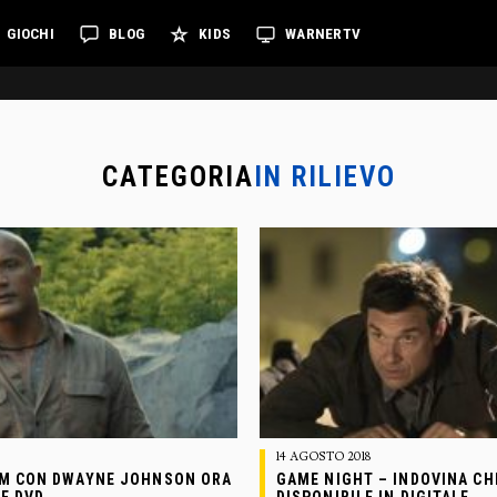
GIOCHI
BLOG
KIDS
WARNERTV
CATEGORIA
IN RILIEVO
14 AGOSTO 2018
ILM CON DWAYNE JOHNSON ORA
GAME NIGHT – INDOVINA CH