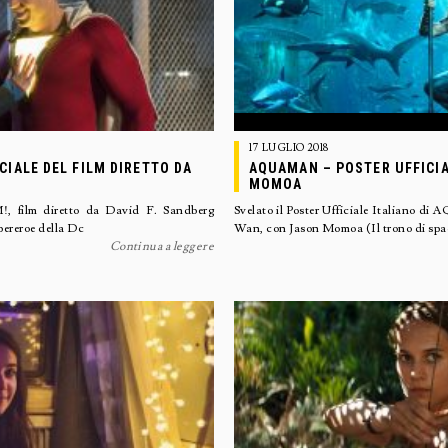
17 LUGLIO 2018
IALE DEL FILM DIRETTO DA
AQUAMAN – POSTER UFFICIA
MOMOA
, film diretto da David F. Sandberg
Svelato il Poster Ufficiale Italiano d
upereroe della Dc
Wan, con Jason Momoa (Il trono di spa
Continua a leggere