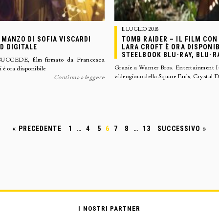
11 LUGLIO 2018
OMANZO DI SOFIA VISCARDI
TOMB RAIDER – IL FILM CON
D DIGITALE
LARA CROFT È ORA DISPONIBI
STEELBOOK BLU-RAY, BLU-R
 SUCCEDE, film firmato da Francesca
Grazie a Warner Bros. Entertainment 
 è ora disponibile
videogioco della Square Enix, Crystal 
Continua a leggere
« PRECEDENTE
1
…
4
5
6
7
8
…
13
SUCCESSIVO »
I NOSTRI PARTNER