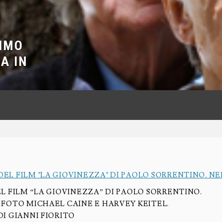
TIMO
A IN
EL FILM “LA GIOVINEZZA” DI PAOLO SORRENTINO.
 FOTO MICHAEL CAINE E HARVEY KEITEL.
DI GIANNI FIORITO