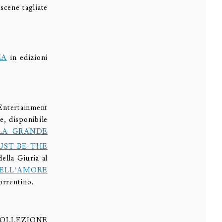
 scene tagliate
ZA
in edizioni
 Entertainment
ne, disponibile
LA GRANDE
UST BE THE
ella Giuria al
ELL’AMORE
orrentino.
OLLEZIONE