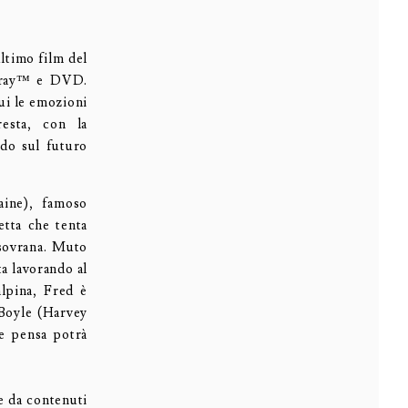
ultimo film del
u-ray™ e DVD.
cui le emozioni
esta, con la
rdo sul futuro
aine), famoso
etta che tenta
 sovrana. Muto
a lavorando al
alpina, Fred è
 Boyle (Harvey
he pensa potrà
e da contenuti