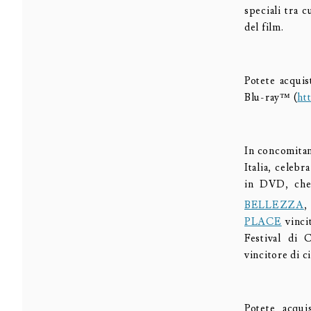
speciali tra c
del film.
Potete acqui
Blu-ray™ (
ht
In concomitan
Italia, celebr
in DVD, che 
BELLEZZA
,
PLACE
vinci
Festival di 
vincitore di 
Potete acqu