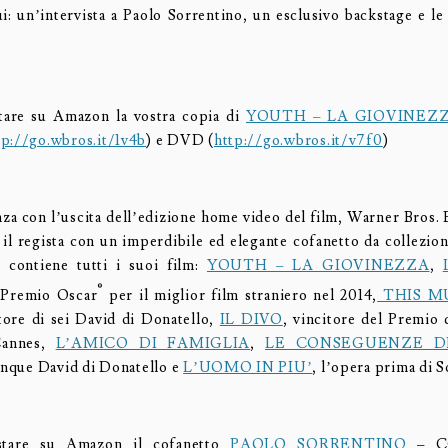
ui: un’intervista a Paolo Sorrentino, un esclusivo backstage e le
stare su Amazon la vostra copia di
YOUTH – LA GIOVINEZ
tp://go.wbros.it/1v4b
) e DVD (
http://go.wbros.it/v7f0
)
za con l’uscita dell’edizione home video del film, Warner Bros.
a il regista con un imperdibile ed elegante cofanetto da collezio
contiene tutti i suoi film:
YOUTH – LA GIOVINEZZA
,
®
 Premio Oscar
per il miglior film straniero nel 2014,
THIS M
tore di sei David di Donatello,
IL DIVO
, vincitore del Premio d
Cannes,
L’AMICO DI FAMIGLIA
,
LE CONSEGUENZE D
cinque David di Donatello e
L’UOMO IN PIU’
, l’opera prima di S
istare su Amazon il cofanetto
PAOLO SORRENTINO
– C