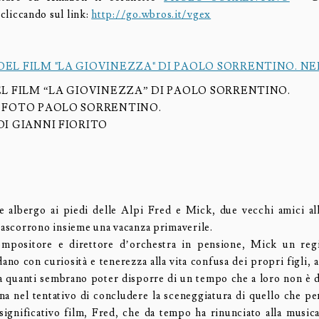
iccando sul link:
http://go.wbros.it/vgex
EL FILM “LA GIOVINEZZA” DI PAOLO SORRENTINO.
 FOTO PAOLO SORRENTINO.
DI GIANNI FIORITO
e albergo ai piedi delle Alpi Fred e Mick, due vecchi amici all
trascorrono insieme una vacanza primaverile.
mpositore e direttore d’orchestra in pensione, Mick un regi
dano con curiosità e tenerezza alla vita confusa dei propri figli, ag
 a quanti sembrano poter disporre di un tempo che a loro non è 
na nel tentativo di concludere la sceneggiatura di quello che pen
significativo film, Fred, che da tempo ha rinunciato alla music