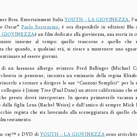
er Bros. Entertainment Italia
YOUTH – LA GIOVINEZZA
, l’
io Oscar®
Paolo Sorrentino
, è ora disponibile in edizioni Bl
A GIOVINEZZA
è un film dedicato alla giovinezza, una storia in 
oniste insieme al tempo: quello trascorso e quello che r
a che quando, a qualsiasi età, si riesce a mantenere uno sgua
continuare ad essere giovani.
 di un lussuoso albergo svizzero Fred Ballinger (Michael C
rchestra in pensione, incontra un emissario della regina Elisab
vincerlo a tornare a dirigere le sue “Canzoni Semplici” per la
l colloquio è Jimmy Tree (Paul Dano) un attore californiano che st
he presto dovrà interpretare. In questa primaverile vacanza 
dalla figlia Lena (Rachel Weisz) e dall’amico di sempre Mick
ecchio regista che sta lavorando alla sceneggiatura di quello c
film testamento.
Blu-ray™ e DVD di
YOUTH – LA GIOVINEZZA
sono arricchit