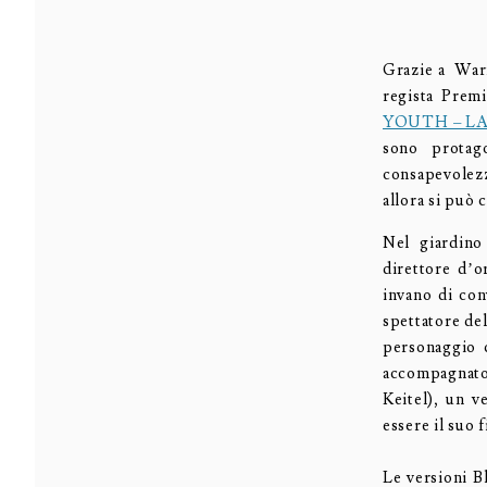
Grazie a Warn
regista Prem
YOUTH – L
sono protag
consapevolezz
allora si può 
Nel giardino
direttore d’o
invano di con
spettatore de
personaggio c
accompagnato 
Keitel), un v
essere il suo 
Le versioni 