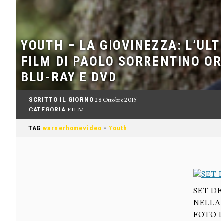
YOUTH – LA GIOVINEZZA: L’UL
FILM DI PAOLO SORRENTINO OR
BLU-RAY E DVD
SCRITTO IL GIORNO
28 Ottobre 2015
CATEGORIA
FILM
TAG
warnerhomevideo
-
Youth
SET D
NELLA
FOTO 