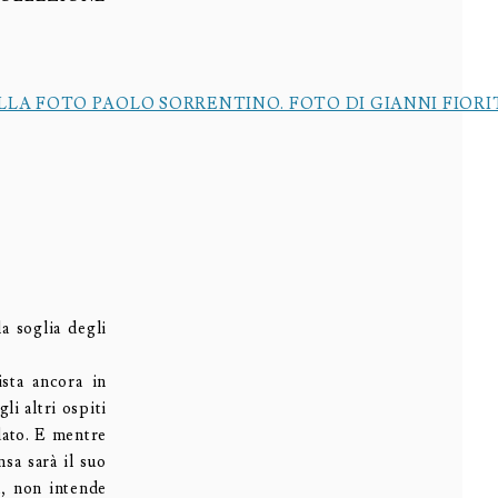
a soglia degli
sta ancora in
li altri ospiti
dato. E mentre
sa sarà il suo
a, non intende