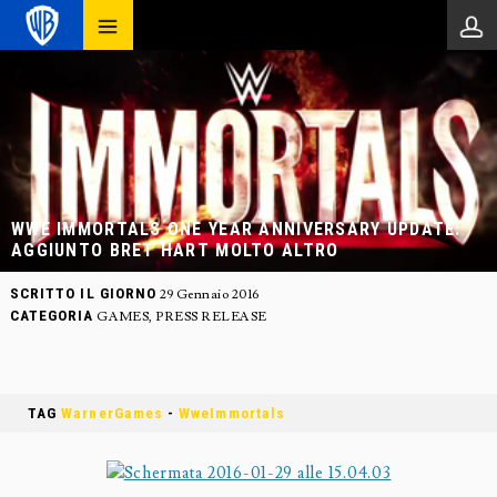
WWE IMMORTALS ONE YEAR ANNIVERSARY UPDATE:
AGGIUNTO BRET HART MOLTO ALTRO
SCRITTO IL GIORNO
29 Gennaio 2016
CATEGORIA
GAMES
,
PRESS RELEASE
TAG
WarnerGames
-
WweImmortals