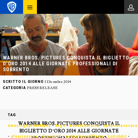
WARNER BROS. PICTURES CONQUISTA IL BIGLIETTO
D’ORO 2014 ALLE GIORNATE PROFESSIONALI DI
SORRENTO
SCRITTO IL GIORNO
3 Dicembre 2014
CATEGORIA
PRESS RELEASE
TAG
WARNER BROS. PICTURES CONQUISTA IL
AmazingSpiderMan2
-
Argo
-
BossInSalotto
-
cavaliereoscuro
BIGLIETTO D’ORO 2014 ALLE GIORNATE
-
efuorinevica
-
GravityIT
-
LaMiglioreOfferta
-
LoHobbit
-