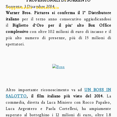
PROFESSIONALI DI SORRENTO
Sorrento, 3 Dicembre 2014
PeggiorNatale
-
UomoAcciaio
Warner Bros. Pictures si conferma il 1° Distributore
italiano
per il terzo anno consecutivo aggiudicandosi
il
Biglietto d’Oro per il piu’ alto Box Office
complessivo
con oltre 102 milioni di euro di incasso e il
più alto numero di presenze, più di 15 milioni di
spettatori.
Altro importante riconoscimento va ad
UN BOSS IN
SALOTTO
, il film italiano più visto del 2014.
La
commedia, diretta da Luca Miniero con Rocco Papaleo,
Luca Argentero e Paola Cortellesi, ha ampiamente
superato al botteghino i 12 milioni di euro, oltre 1.8