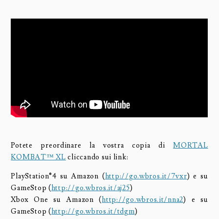
Potete preordinare la vostra copia di
MORTAL
KOMBAT™ XL
cliccando sui link:
PlayStation®4 su Amazon (
http://go.wbros.it/7vxr
) e su
GameStop (
http://go.wbros.it/aj25
)
Xbox One su Amazon (
http://go.wbros.it/nna2
) e su
GameStop (
http://go.wbros.it/tdgm
)