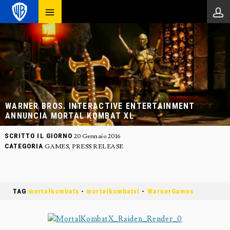
WARNER BROS. INTERACTIVE ENTERTAINMENT
ANNUNCIA MORTAL KOMBAT XL
SCRITTO IL GIORNO
20 Gennaio 2016
CATEGORIA
GAMES
,
PRESS RELEASE
TAG
mortalkombatx
-
mortalkombatxl
-
WarnerGames