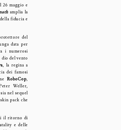
al 26 maggio e
rmath
amplia la
della fiducia e
rotettore del
lunga data per
ra i numerosi
, dio del vento
va
, la regina a
cia dei famosi
ione
RoboCop
,
Peter Weller,
sia nel sequel
 skin pack che
 il ritorno di
tality e delle