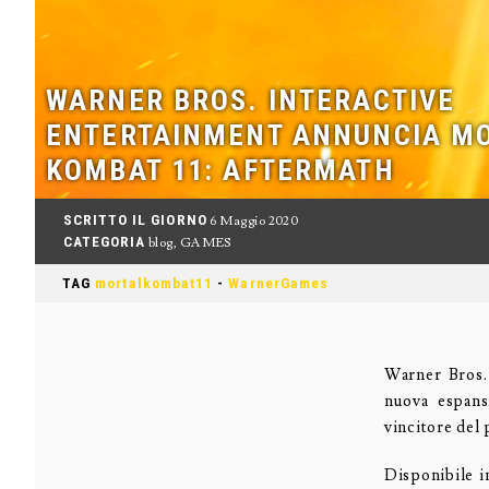
WARNER BROS. INTERACTIVE
ENTERTAINMENT ANNUNCIA M
KOMBAT 11: AFTERMATH
SCRITTO IL GIORNO
6 Maggio 2020
CATEGORIA
blog
,
GAMES
TAG
mortalkombat11
-
WarnerGames
Warner Bros.
nuova espan
vincitore del
Disponibile i