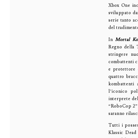
Xbox One inc
sviluppato d
serie tanto ac
del tradiment
In
Mortal Ko
Regno della T
stringere nu
combattenti ch
e protettore
quattro bracc
kombattenti
l’iconico po
interprete de
“RoboCop 2”
saranno rilasc
Tutti i posse
Klassic Dead 