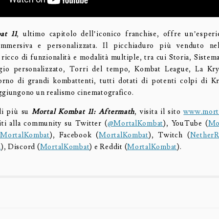
at 11
, ultimo capitolo dell’iconico franchise, offre un’esper
mmersiva e personalizzata. Il picchiaduro più venduto nel
ricco di funzionalità e modalità multiple, tra cui Storia, Sistem
gio personalizzato, Torri del tempo, Kombat League, La Kryp
torno di grandi kombattenti, tutti dotati di potenti colpi di Kr
ggiungono un realismo cinematografico.
di più su
Mortal Kombat 11: Aftermath
, visita il sito
www.mort
ti alla community su Twitter (
@MortalKombat
), YouTube (
Mo
MortalKombat
), Facebook (
MortalKombat
), Twitch (
NetherR
m
), Discord (
MortalKombat
) e Reddit (
MortalKombat
).