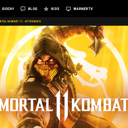
GIOCHI
BLOG
KIDS
WARNERTV
RTAL KOMBAT 11: AFTERMATH