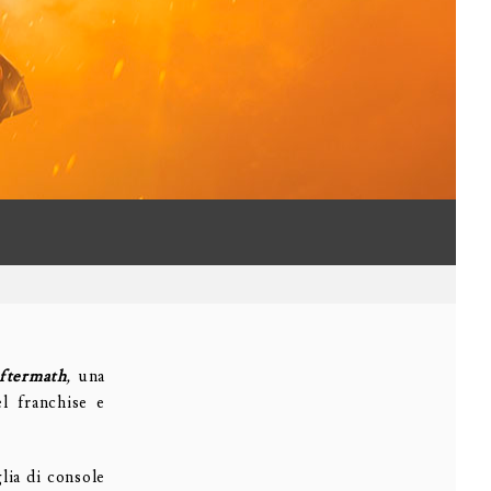
ftermath
,
una
el franchise e
glia di console