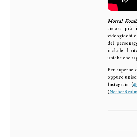
Mortal Komb
ancora più i
videogiochi è 
del personag
include il ri
uniche che ra
Per saperne 
oppure unisci
Instagram (
@
(
NetherReal