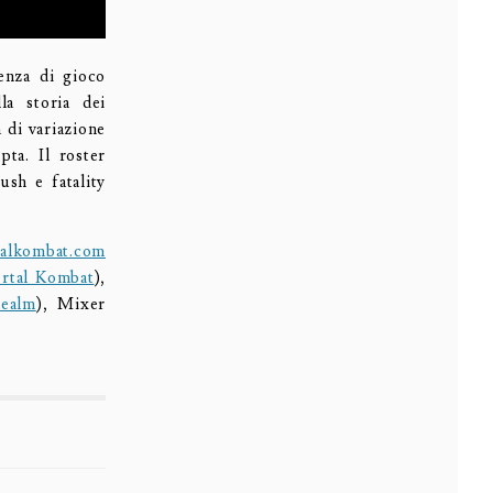
ienza di gioco
la storia dei
a di variazione
ta. Il roster
ush e fatality
alkombat.com
rtal Kombat
),
ealm
), Mixer