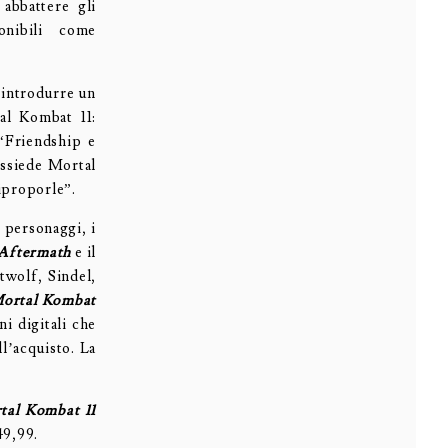
abbattere gli
onibili come
 introdurre un
al Kombat 11:
“Friendship e
ossiede Mortal
riproporle”.
i personaggi, i
 Aftermath
e il
twolf, Sindel,
ortal Kombat
i digitali che
l’acquisto. La
tal Kombat 11
49,99.