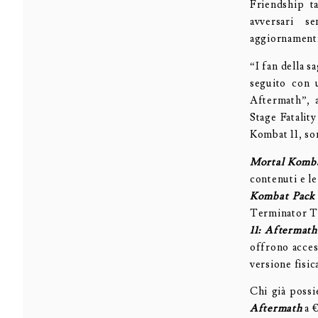
Friendship t
avversari s
aggiornamenti 
“I fan della 
seguito con 
Aftermath”, 
Stage Fatalit
Kombat 11, son
Mortal Komba
contenuti e le
Kombat Pac
Terminator T-
11: Aftermath
offrono acce
versione fisic
Chi già poss
Aftermath
a 