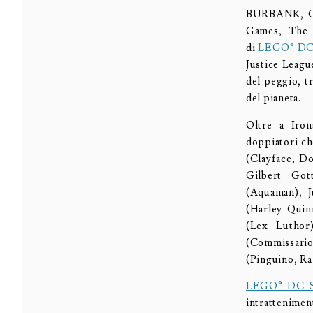
BURBANK, Cal
Games, The 
di
LEGO® DC 
Justice Leagu
del peggio, t
del pianeta.
Oltre a Iron
doppiatori ch
(Clayface, D
Gilbert Got
(Aquaman), J
(Harley Quin
(Lex Luthor
(Commissario
(Pinguino, Ra’
LEGO® DC Su
intrattenimen