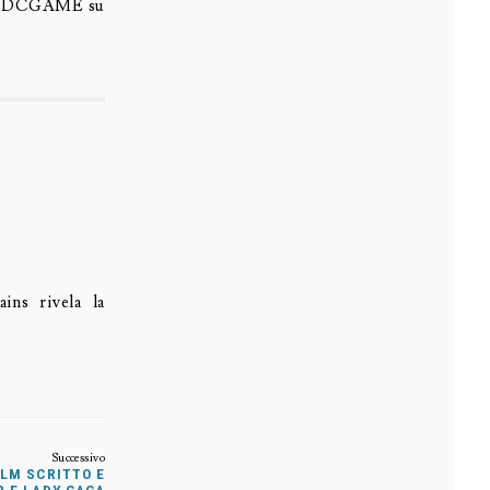
ODCGAME su
ins rivela la
ILM SCRITTO E