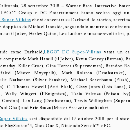
ifornia, 28 settembre 2018 – Warner Bros. Interactive Ente
LEGO® Group e DC Entertainment hanno svelato oggi un
Super-Villains
che si concentra su Darkseid, lo storico, acerrim
e doppiato da Michael Ironside, seguendolo mentre si confronta
ra cui il Joker, Harley Quinn, Lex Luthor e innumerevoli altri, pe
side come Darkseid,
LEGO® DC Super-Villains
vanta un cas
e comprende Mark Hamill (il Joker), Kevin Conroy (Batman), F
oomsday, Killer Croc), Gina Torres (Superwoman), Brandon Ro
tfried (Mister Mxyzptlk), Mark Rolston (Deathstroke), 
ulie Nathanson (Silver Banshee), Michael Rosenbaum (Flash)
n), C. Thomas Howell (Anti-Flash), Cissy Jones (Lois Lane),
), Wally Wingert (l’Enigmista), Tasia Valenza (Poison Iv
 Gordon), Lex Lang (Deathstorm), Travis Willingham (Superm
s al Ghul) and Eric Bauza (Mister Freeze) e molti altri.
per-Villains
sarà disponibile dal 19 ottobre 2018 per il siste
to PlayStation®4, Xbox One X, Nintendo Switch™ e PC.