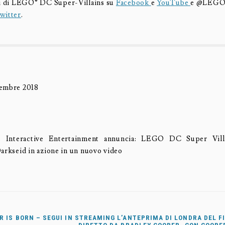
ali di LEGO® DC Super-Villains su
Facebook
e
YouTube
e @LEG
witter
.
tembre 2018
 Interactive Entertainment annuncia: LEGO DC Super Villa
Darkseid in azione in un nuovo video
R IS BORN – SEGUI IN STREAMING L’ANTEPRIMA DI LONDRA DEL F