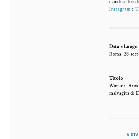
canali uffici
Instagram
e
T
Data e Luogo
Roma, 28 set
Titolo
Warner Bros.
malvagità di 
A STA