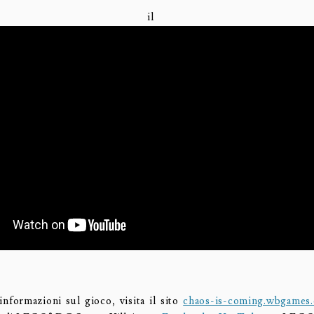
co il Trail
 informazioni sul gioco, visita il sito
chaos-is-coming.wbgames