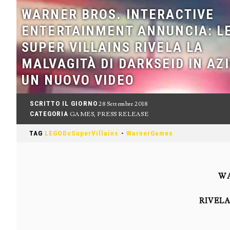
WARNER BROS. INTERACTIVE
ENTERTAINMENT ANNUNCIA: L
SUPER VILLAINS RIVELA LA
MALVAGITÀ DI DARKSEID IN AZ
UN NUOVO VIDEO
SCRITTO IL GIORNO
28 Settembre 2018
CATEGORIA
GAMES
,
PRESS RELEASE
TAG
LEGODcSuperVillains
-
WarnerGames
WA
RIVELA