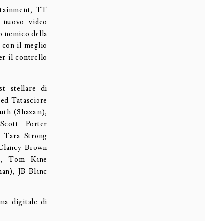
rtainment, TT
 nuovo video
o nemico della
 con il meglio
r il controllo
t stellare di
red Tatasciore
uth (Shazam),
Scott Porter
, Tara Strong
 Clancy Brown
y), Tom Kane
an), JB Blanc
ma digitale di