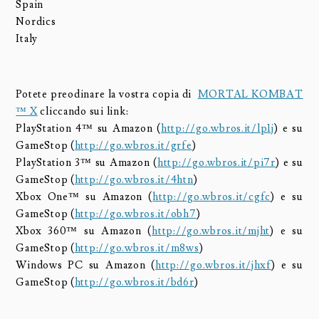
Spain
Nordics
Italy
Potete preodinare la vostra copia di
MORTAL KOMBAT
™ X
cliccando sui link:
PlayStation 4™ su Amazon (
http://go.wbros.it/lp1j
) e su
GameStop (
http://go.wbros.it/grfe
)
PlayStation 3™ su Amazon (
http://go.wbros.it/pi7r
) e su
GameStop (
http://go.wbros.it/4htn
)
Xbox One™ su Amazon (
http://go.wbros.it/cgfc
) e su
GameStop (
http://go.wbros.it/obh7
)
Xbox 360™ su Amazon (
http://go.wbros.it/mjht
) e su
GameStop (
http://go.wbros.it/m8ws
)
Windows PC su Amazon (
http://go.wbros.it/jhxf
) e su
GameStop (
http://go.wbros.it/bd6r
)