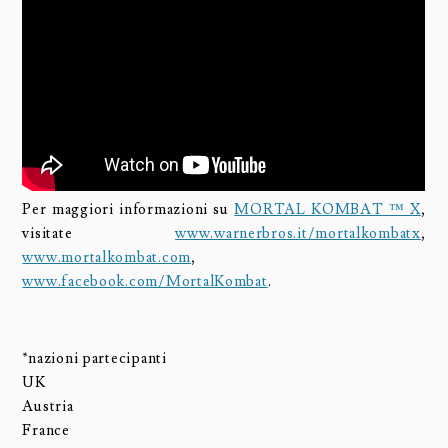
Per maggiori informazioni su
MORTAL KOMBAT ™ X
,
visitate
www.warnerbros.it/mortalkombatx
,
www.mortalkombat.com
,
www.facebook.com/MortalKombat
.
*nazioni partecipanti
UK
Austria
France