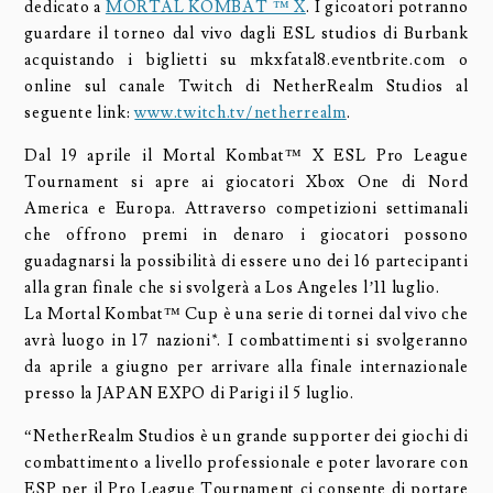
dedicato a
MORTAL KOMBAT ™ X
. I gicoatori potranno
guardare il torneo dal vivo dagli ESL studios di Burbank
acquistando i biglietti su mkxfatal8.eventbrite.com o
online sul canale Twitch di NetherRealm Studios al
seguente link:
www.twitch.tv/netherrealm
.
Dal 19 aprile il Mortal Kombat™ X ESL Pro League
Tournament si apre ai giocatori Xbox One di Nord
America e Europa. Attraverso competizioni settimanali
che offrono premi in denaro i giocatori possono
guadagnarsi la possibilità di essere uno dei 16 partecipanti
alla gran finale che si svolgerà a Los Angeles l’11 luglio.
La Mortal Kombat™ Cup è una serie di tornei dal vivo che
avrà luogo in 17 nazioni*. I combattimenti si svolgeranno
da aprile a giugno per arrivare alla finale internazionale
presso la JAPAN EXPO di Parigi il 5 luglio.
“NetherRealm Studios è un grande supporter dei giochi di
combattimento a livello professionale e poter lavorare con
ESP per il Pro League Tournament ci consente di portare