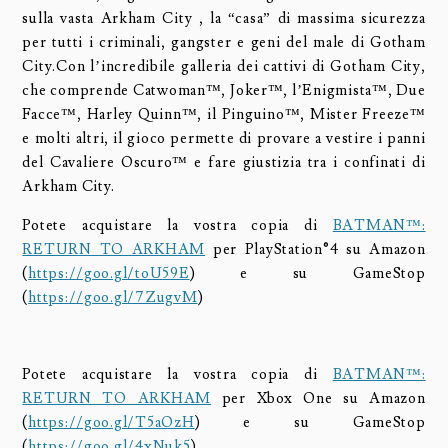
sulla vasta Arkham City , la “casa” di massima sicurezza
per tutti i criminali, gangster e geni del male di Gotham
City.Con l’incredibile galleria dei cattivi di Gotham City,
che comprende Catwoman™, Joker™, l’Enigmista™, Due
Facce™, Harley Quinn™, il Pinguino™, Mister Freeze™
e molti altri, il gioco permette di provare a vestire i panni
del Cavaliere Oscuro™ e fare giustizia tra i confinati di
Arkham City.
Potete acquistare la vostra copia di
BATMAN™:
RETURN TO ARKHAM
per PlayStation®4 su Amazon
(
https://goo.gl/toU59E
) e su GameStop
(
https://goo.gl/7ZugvM
)
Potete acquistare la vostra copia di
BATMAN™:
RETURN TO ARKHAM
per Xbox One su Amazon
(
https://goo.gl/T5aOzH
) e su GameStop
(
https://goo.gl/4xNuk5
)