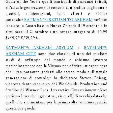
Game of the Year e quelli scaricabili di entrambi i titoli,
all’attuale generazione di console con grafica migliorata e
modelli, ambientazioni, luci, effetti e shader
potenziati.
BATMAN™: RETURN TO ARKHAM
sarà poi
lanciato in Australia e in Nuova Zelanda il 19 ottobre e in
altri paesi il 21 ottobre a un prezzo suggerito di 49,99
$/49,99 €/39,99 £.
BATMAN™: ARKHAM ASYLUM
e
BATMAN™:
ARKHAM CITY
sono due classici di uno dei migliori
studi di sviluppo del mondo e abbiamo lavorato
meticolosamente con la Virtuos per offrire un’esperienza
che i fan potranno godersi allo stesso modo sull’attuale
generazione di console,” ha dichiarato Steven Chiang,
vicepresidente esecutivo dei Worldwide Production and
Studios di Warner Bros. Interactive Entertainment.”Non
vediamo l’ora che i giocatori, sia quelli di vecchia data che
quelli che si cimentano per la prima volta, si immergano in
questi due giochi.”