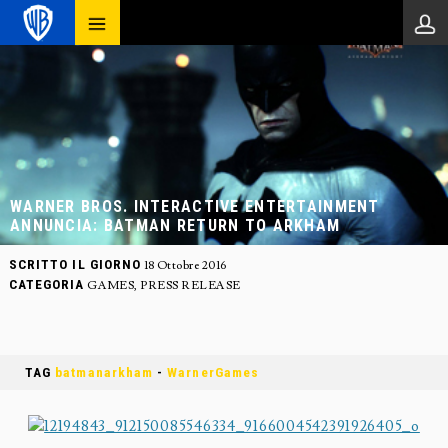
WARNER BROS. INTERACTIVE ENTERTAINMENT
ANNUNCIA: BATMAN RETURN TO ARKHAM
SCRITTO IL GIORNO
18 Ottobre 2016
CATEGORIA
GAMES
,
PRESS RELEASE
TAG
batmanarkham
-
WarnerGames