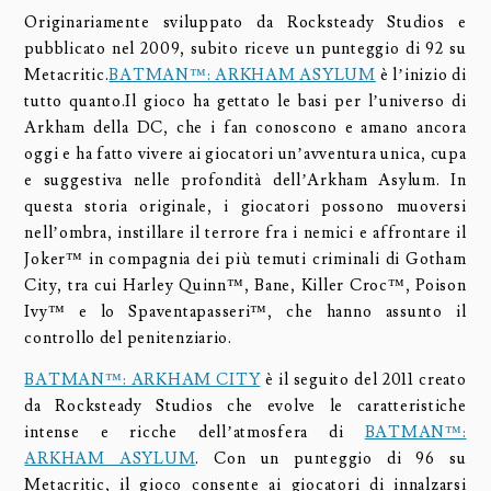
Originariamente sviluppato da Rocksteady Studios e
pubblicato nel 2009, subito riceve un punteggio di 92 su
Metacritic.
BATMAN™: ARKHAM ASYLUM
è l’inizio di
tutto quanto.Il gioco ha gettato le basi per l’universo di
Arkham della DC, che i fan conoscono e amano ancora
oggi e ha fatto vivere ai giocatori un’avventura unica, cupa
e suggestiva nelle profondità dell’Arkham Asylum. In
questa storia originale, i giocatori possono muoversi
nell’ombra, instillare il terrore fra i nemici e affrontare il
Joker™ in compagnia dei più temuti criminali di Gotham
City, tra cui Harley Quinn™, Bane, Killer Croc™, Poison
Ivy™ e lo Spaventapasseri™, che hanno assunto il
controllo del penitenziario.
BATMAN™: ARKHAM CITY
è il seguito del 2011 creato
da Rocksteady Studios che evolve le caratteristiche
intense e ricche dell’atmosfera di
BATMAN™:
ARKHAM ASYLUM
. Con un punteggio di 96 su
Metacritic, il gioco consente ai giocatori di innalzarsi