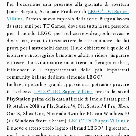
Per l’occasione sarà presente alla giornata di apertura
James Burgon, Associate Producer di
LEGO® DC Super-
Villains
, l’atteso nuovo capitolo della serie. Burgon lavora
da sette anni per TT Games, dove usa tutta la sua passione
per il mondo LEGO per realizzare videogiochi vivaci e
divertenti, capaci di trasmettere lo stesso amore che lui
prova per i mattoncini danesi. Il suo obbiettivo è quello di
ispirare e incoraggiare bambini e adulti a ridere, imparare
e creare. Lo sviluppatore incontrerà in fiera giornalisti,
influencer e i rappresentanti delle più importanti
community italiane dedicate al mondo LEGO®.
Inoltre, i piccoli e grandi appassionati potranno provare
in esclusiva
LEGO® DC Super-Villains
presso lo stand
PlayStation prima della data ufficiale di lancio fissata per il
19 ottobre 2018 su PlayStation®4, PlayStation®4 Pro, Xbox
One X, Xbox One, Nintendo Switch e PC con Windows 10
(su Windows Store e Steam).
LEGO® DC Super-Villains
è
il nuovo e atteso titolo legato al brand LEGO®. I giocatori,
per la prima volta, sono chiamati a vestire i panni di un