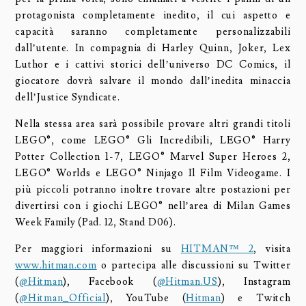
protagonista completamente inedito, il cui aspetto e
capacità saranno completamente personalizzabili
dall’utente. In compagnia di Harley Quinn, Joker, Lex
Luthor e i cattivi storici dell’universo DC Comics, il
giocatore dovrà salvare il mondo dall’inedita minaccia
dell’Justice Syndicate.
Nella stessa area sarà possibile provare altri grandi titoli
LEGO®, come LEGO® Gli Incredibili, LEGO® Harry
Potter Collection 1-7, LEGO® Marvel Super Heroes 2,
LEGO® Worlds e LEGO® Ninjago Il Film Videogame. I
più piccoli potranno inoltre trovare altre postazioni per
divertirsi con i giochi LEGO® nell’area di Milan Games
Week Family (Pad. 12, Stand D06).
Per maggiori informazioni su
HITMAN™ 2
, visita
www.hitman.com
o partecipa alle discussioni su Twitter
(
@Hitman
), Facebook (
@Hitman.US
), Instagram
(
@Hitman_Official
), YouTube (
Hitman
) e Twitch