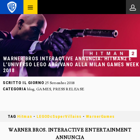
WARNER BROS INTERACTIVE ANNUNCIA: HITMAN2 E
L’UNIVERSO LEGO ARRIVANO ALLA MILAN GAMES WEEK
2018
SCRITTO IL GIORNO
25 Settembre 2018
CATEGORIA
blog
,
GAMES
,
PRESS RELEASE
TAG
Hitman
-
LEGODcSuperVillains
-
WarnerGames
WARNER BROS. INTERACTIVE ENTERTAINMENT
ANNUNCIA