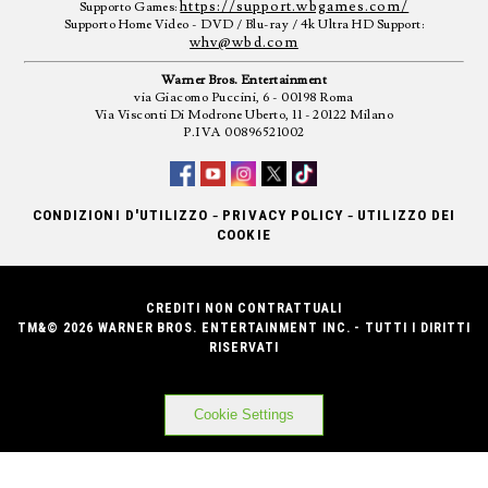
https://support.wbgames.com/
Supporto Games:
Supporto Home Video - DVD / Blu-ray / 4k Ultra HD Support:
whv@wbd.com
Warner Bros. Entertainment
via Giacomo Puccini, 6 - 00198 Roma
Via Visconti Di Modrone Uberto, 11 - 20122 Milano
P.IVA 00896521002
-
-
CONDIZIONI D'UTILIZZO
PRIVACY POLICY
UTILIZZO DEI
COOKIE
CREDITI NON CONTRATTUALI
TM&© 2026 WARNER BROS. ENTERTAINMENT INC. - TUTTI I DIRITTI
RISERVATI
Cookie Settings