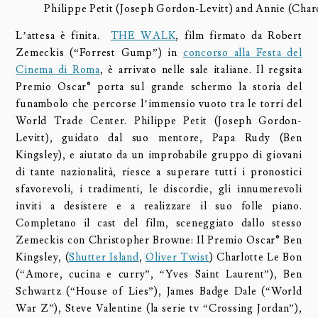
Philippe Petit (Joseph Gordon-Levitt) and Annie (Cha
L’attesa è finita.
THE WALK
, film firmato da Robert
Zemeckis (“Forrest Gump”) in
concorso alla Festa del
Cinema di Roma
, è arrivato nelle sale italiane. Il regsita
Premio Oscar® porta sul grande schermo la storia del
funambolo che percorse l’immensio vuoto tra le torri del
World Trade Center. Philippe Petit (Joseph Gordon-
Levitt), guidato dal suo mentore, Papa Rudy (Ben
Kingsley), e aiutato da un improbabile gruppo di giovani
di tante nazionalità, riesce a superare tutti i pronostici
sfavorevoli, i tradimenti, le discordie, gli innumerevoli
inviti a desistere e a realizzare il suo folle piano.
Completano il cast del film, sceneggiato dallo stesso
Zemeckis con Christopher Browne: Il Premio Oscar® Ben
Kingsley, (
Shutter Island
,
Oliver Twist
) Charlotte Le Bon
(“Amore, cucina e curry”, “Yves Saint Laurent”), Ben
Schwartz (“House of Lies”), James Badge Dale (“World
War Z”), Steve Valentine (la serie tv “Crossing Jordan”),