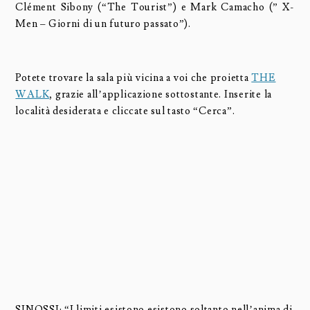
Clément Sibony (“The Tourist”) e Mark Camacho (” X-
Men – Giorni di un futuro passato”).
Potete trovare la sala più vicina a voi che proietta
THE
WALK
, grazie all’applicazione sottostante. Inserite la
località desiderata e cliccate sul tasto “Cerca”.
SINOSSI: “I limiti esistono esistono soltanto nell’anima di