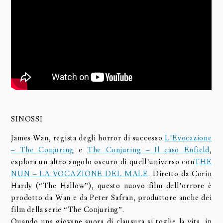
SINOSSI
James Wan, regista degli horror di successo
L’Evocazione
– The Conjuring
e
The Conjuring – Il caso Enfield
,
esplora un altro angolo oscuro di quell’universo con
THE
NUN – LA VOCAZIONE DEL MALE
. Diretto da Corin
Hardy (“The Hallow”), questo nuovo film dell’orrore è
prodotto da Wan e da Peter Safran, produttore anche dei
film della serie “The Conjuring”.
Quando una giovane suora di clausura si toglie la vita, in