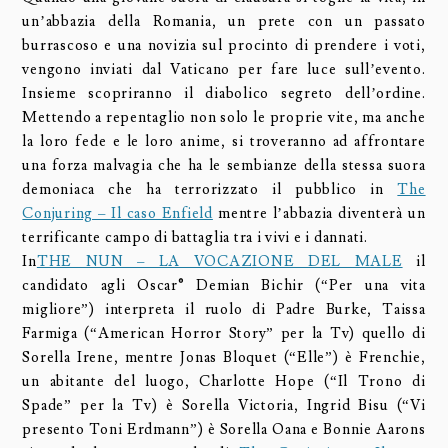
un’abbazia della Romania, un prete con un passato
burrascoso e una novizia sul procinto di prendere i voti,
vengono inviati dal Vaticano per fare luce sull’evento.
Insieme scopriranno il diabolico segreto dell’ordine.
Mettendo a repentaglio non solo le proprie vite, ma anche
la loro fede e le loro anime, si troveranno ad affrontare
una forza malvagia che ha le sembianze della stessa suora
demoniaca che ha terrorizzato il pubblico in
The
Conjuring – Il caso Enfield
mentre l’abbazia diventerà un
terrificante campo di battaglia tra i vivi e i dannati.
In
THE NUN – LA VOCAZIONE DEL MALE
il
candidato agli Oscar® Demian Bichir (“Per una vita
migliore”) interpreta il ruolo di Padre Burke, Taissa
Farmiga (“American Horror Story” per la Tv) quello di
Sorella Irene, mentre Jonas Bloquet (“Elle”) è Frenchie,
un abitante del luogo, Charlotte Hope (“Il Trono di
Spade” per la Tv) è Sorella Victoria, Ingrid Bisu (“Vi
presento Toni Erdmann”) è Sorella Oana e Bonnie Aarons