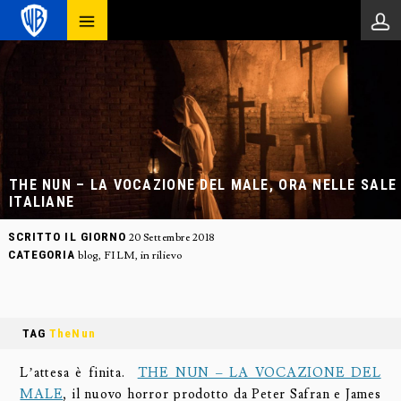
THE NUN – LA VOCAZIONE DEL MALE, ORA NELLE SALE
ITALIANE
SCRITTO IL GIORNO
20 Settembre 2018
CATEGORIA
blog
,
FILM
,
in rilievo
TAG
TheNun
L’attesa è finita.
THE NUN – LA VOCAZIONE DEL
MALE
, il nuovo horror prodotto da Peter Safran e James