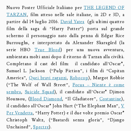
Nuovo Poster Ufficiale Italiiano per
THE LEGEND OF
TARZAN
, film atteso nelle sale italiane, in 2D e 3D, a
partire dal 14 luglio 2016.
David Yates
(gli ultimi quattro
film della saga di “Harry Potter”) porta sul grande
schermo il personaggio nato dalla penna di Edgar Rice
Burroughs, e interpretato da Alexander Skarsgård (la
serie HBO
True Blood
) per una nuova avventura,
ambientata molti anni dopo il ritorno di Tarzan alla civiltà.
Completano il cast del film: il candidato all’Oscar®,
Samuel L. Jackson (“Pulp Fiction”, i film di “Capitan
America”,
Quei bravi ragazzi
,
Robocop
), Margot Robbie
(“The Wolf of Wall Street”,
Focus – Niente è come
sembra
,
Suicide Squad
), il candidato all’Oscar® Djimon
Hounsou, (
Blood Diamond
, “Il Gladiatore”,
Costantine
),
il candidato all’Oscar® John Hurt (“The Elephant Man”,
V
Per Vendetta
, “Harry Potter) e il due volte premio Oscar®
Christoph Waltz, (“Bastardi senza gloria”, “Django
Unchained”,
Spectre
).