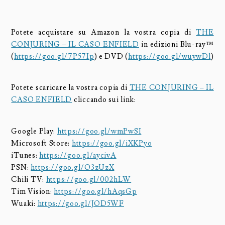
Potete acquistare su Amazon la vostra copia di
THE
CONJURING – IL CASO ENFIELD
in edizioni Blu-ray™
(
https://goo.gl/7P57Ip
) e DVD (
https://goo.gl/wuywDl
)
Potete scaricare la vostra copia di
THE CONJURING – IL
CASO ENFIELD
cliccando sui link:
Google Play:
https://goo.gl/wmPwSI
Microsoft Store:
https://goo.gl/iXKPyo
iTunes:
https://goo.gl/aycivA
PSN:
https://goo.gl/O3zUzX
Chili TV:
https://goo.gl/002hLW
Tim Vision:
https://goo.gl/hAqsGp
Wuaki:
https://goo.gl/JOD5WF