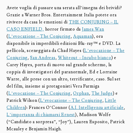
Avete voglia di passare una serata all’insegna dei brividi?
Grazie a Warner Bros. Entertainment Italia potete ora
rivivere da casa le emozioni di
THE CONJURING – IL
CASO ENFIELD,
horror firmato da
James Wan
(
L’evocazione – The Conjuring
,
Aquaman
), ora
disponibile in imperdibili edizioni Blu-ray™ e DVD. La
pellicola, sceneggiata da Chad Hayes (
L’evocazione – The
Conjuring
,
San Andreas
,
Whiteout – Incubo bianco
) e
Carey Hayes, porta di nuovo sul grande schermo, la
coppia di investigatori del paranormale, Ed e Lorraine
Warre, alle prese con un altro, terrificante, caso. Sul set
del film, insieme ai protagonisti Vera Farmiga
(
L’evocazione – The Conjuring
,
Orphan
,
The Judge
) e
Patrick Wilson (
L’evocazione – The Conjuring
,
Little
Children
): Frances O’Connor (
A.I. Intelligenza artificiale
,
L’importanza di chiamarsi Ernest
), Madison Wolfe
(“Candidato a sorpresa”, “Joy”), Lauren Esposito, Patrick
Mcauley e Benjamin Haigh.