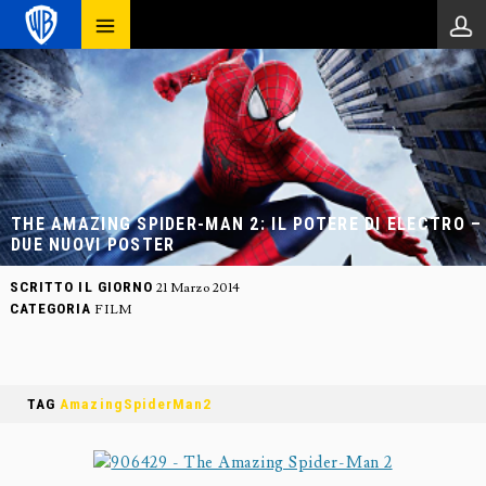
THE AMAZING SPIDER-MAN 2: IL POTERE DI ELECTRO –
DUE NUOVI POSTER
SCRITTO IL GIORNO
21 Marzo 2014
CATEGORIA
FILM
TAG
AmazingSpiderMan2