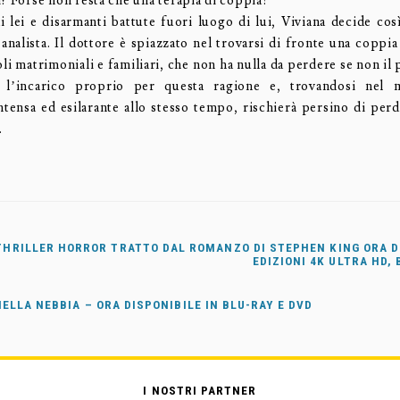
? Forse non resta che una terapia di coppia!
i lei e disarmanti battute fuori luogo di lui, Viviana decide così
nalista. Il dottore è spiazzato nel trovarsi di fronte una coppia
oli matrimoniali e familiari, che non ha nulla da perdere se non i
 l’incarico proprio per questa ragione e, trovandosi nel
ntensa ed esilarante allo stesso tempo, rischierà persino di perde
.
L THRILLER HORROR TRATTO DAL ROMANZO DI STEPHEN KING ORA D
EDIZIONI 4K ULTRA HD, 
ELLA NEBBIA – ORA DISPONIBILE IN BLU-RAY E DVD
I NOSTRI PARTNER