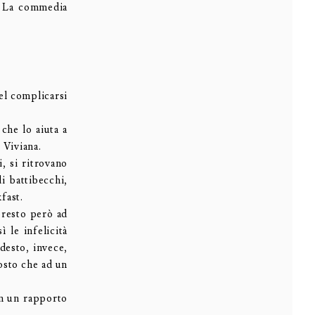
- La commedia
nel complicarsi
che lo aiuta a
 Viviana.
, si ritrovano
i battibecchi,
fast.
presto però ad
 le infelicità
odesto, invece,
osto che ad un
in un rapporto