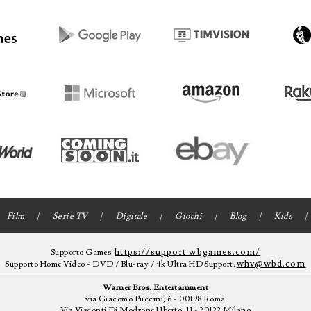
Film
Serie TV
Digitale
Giochi
Blog
Kids
https://support.wbgames.com/
Supporto Games:
whv@wbd.com
Supporto Home Video - DVD / Blu-ray / 4k Ultra HD Support:
Warner Bros. Entertainment
via Giacomo Puccini, 6 - 00198 Roma
Via Visconti Di Modrone Uberto, 11 - 20122 Milano