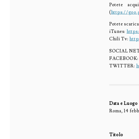
Potete acq
(
https://goo
Potete scaric
iTunes:
https
Chili Tv:
htt
SOCIAL N
FACEBOOK
TWITTER:
h
Data e Luogo
Roma, 14 febb
Titolo