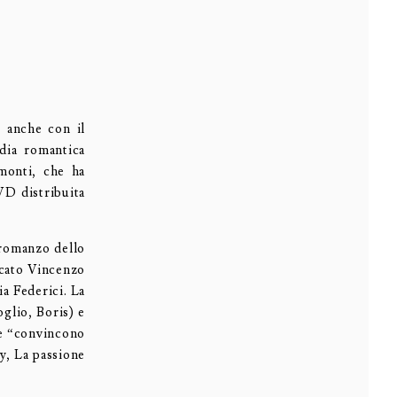
 anche con il
dia romantica
onti, che ha
VD distribuita
 romanzo dello
ocato Vincenzo
ia Federici. La
glio, Boris) e
me “convincono
ey, La passione