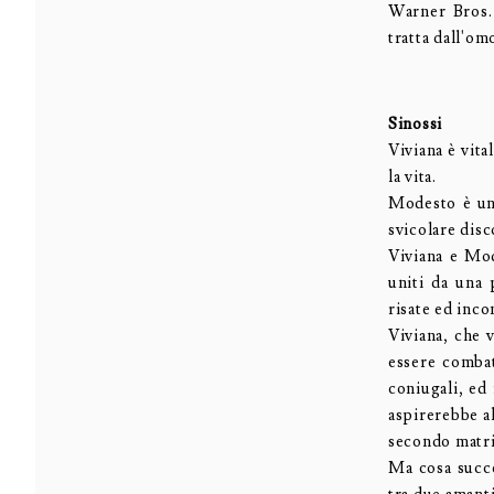
Warner Bros.
tratta dall'o
Sinossi
Viviana è vita
la vita.
Modesto è un 
svicolare disc
Viviana e Mod
uniti da una 
risate ed inco
Viviana, che 
essere combat
coniugali, ed 
aspirerebbe a
secondo matr
Ma cosa succe