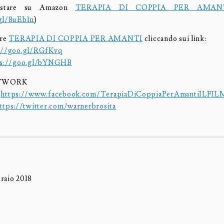
uistare su Amazon
TERAPIA DI COPPIA PER AMAN
.gl/8uEb1n
)
are
TERAPIA DI COPPIA PER AMANTI
cliccando sui link:
://goo.gl/RGfKvq
ps://goo.gl/bYNGHB
ETWORK
:
https://www.facebook.com/TerapiaDiCoppiaPerAmantiILFIL
ttps://twitter.com/warnerbrosita
raio 2018