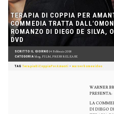
TERAPIA DI COPPIA PER AMANT
COMMEDIA TRATTA DALL’OMO
ROMANZO DI DIEGO DE SILVA, O
DVD
SCRITTO IL GIORNO
14 Febbraio 2018
CATEGORIA
blog
,
FILM
,
PRESS RELEASE
TAG
TerapiaDiCoppiaPerAmanti
-
warnerhomevideo
WARNER BR
PRESENTA:
LA COMME
DI DIEGO D