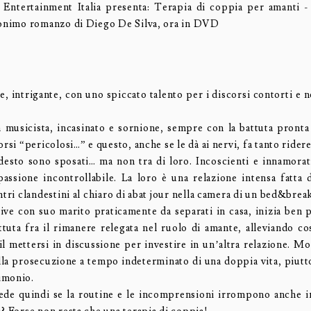
 Entertainment Italia presenta: Terapia di coppia per amanti 
monimo romanzo di Diego De Silva, ora in DVD
le, intrigante, con uno spiccato talento per i discorsi contorti e 
musicista, incasinato e sornione, sempre con la battuta pronta 
orsi “pericolosi…” e questo, anche se le dà ai nervi, fa tanto ridere
esto sono sposati… ma non tra di loro. Incoscienti e innamorati
passione incontrollabile. La loro è una relazione intensa fatta d
ntri clandestini al chiaro di abat jour nella camera di un bed&break
vive con suo marito praticamente da separati in casa, inizia ben 
tuta fra il rimanere relegata nel ruolo di amante, alleviando così
il mettersi in discussione per investire in un’altra relazione. M
lla prosecuzione a tempo indeterminato di una doppia vita, piutt
imonio.
de quindi se la routine e le incomprensioni irrompono anche 