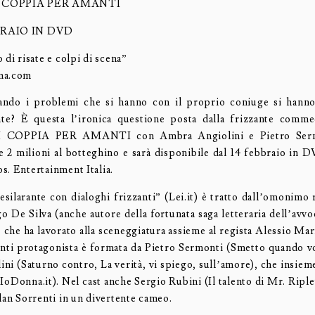
 COPPIA PER AMANTI
BRAIO IN DVD
 di risate e colpi di scena”
ma.com
ando i problemi che si hanno con il proprio coniuge si hanno
te? È questa l’ironica questione posta dalla frizzante comme
COPPIA PER AMANTI con Ambra Angiolini e Pietro Serm
re 2 milioni al botteghino e sarà disponibile dal 14 febbraio in D
s. Entertainment Italia.
esilarante con dialoghi frizzanti” (Lei.it) è tratto dall’omonimo
go De Silva (anche autore della fortunata saga letteraria dell’avv
che ha lavorato alla sceneggiatura assieme al regista Alessio Mar
nti protagonista è formata da Pietro Sermonti (Smetto quando vo
ni (Saturno contro, La verità, vi spiego, sull’amore), che insie
IoDonna.it). Nel cast anche Sergio Rubini (Il talento di Mr. Ripl
lan Sorrenti in un divertente cameo.