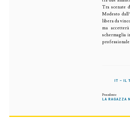
tra due amanti
Tra scenate d
Modesto dall’a
libera da vinc
ma accetterà
schermaglia i
professionale
IT – I
LA RAGAZZA N