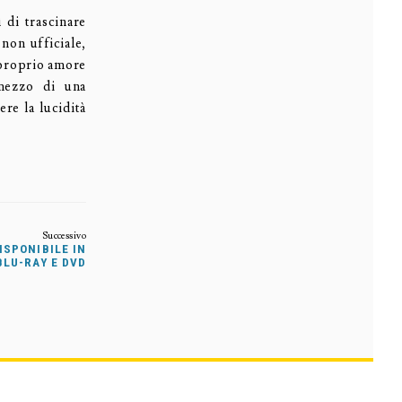
 di trascinare
 non ufficiale,
l proprio amore
 mezzo di una
re la lucidità
ISPONIBILE IN
BLU-RAY E DVD