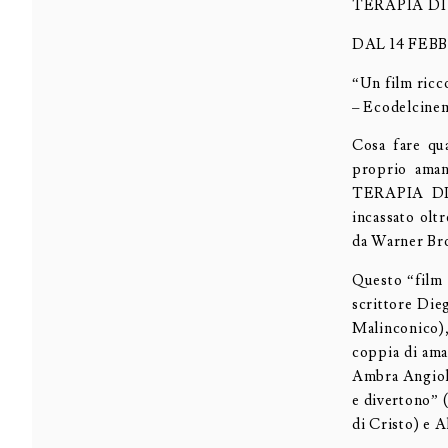
TERAPIA DI
DAL 14 FEB
“Un film ricco
– Ecodelcine
Cosa fare qu
proprio aman
TERAPIA DI 
incassato olt
da Warner Bro
Questo “film 
scrittore Die
Malinconico), 
coppia di ama
Ambra Angioli
e divertono” (
di Cristo) e A