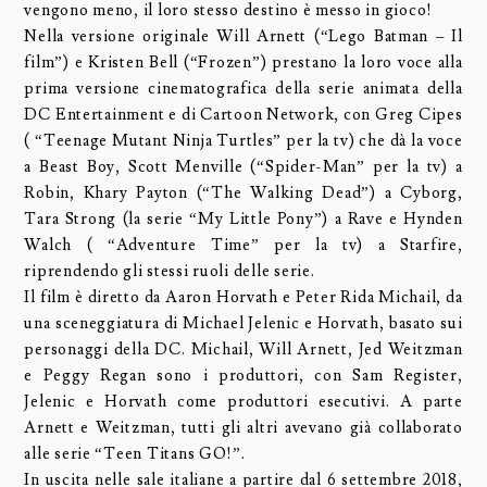
vengono meno, il loro stesso destino è messo in gioco!
Nella versione originale Will Arnett (“Lego Batman – Il
film”) e Kristen Bell (“Frozen”) prestano la loro voce alla
prima versione cinematografica della serie animata della
DC Entertainment e di Cartoon Network, con Greg Cipes
( “Teenage Mutant Ninja Turtles” per la tv) che dà la voce
a Beast Boy, Scott Menville (“Spider-Man” per la tv) a
Robin, Khary Payton (“The Walking Dead”) a Cyborg,
Tara Strong (la serie “My Little Pony”) a Rave e Hynden
Walch ( “Adventure Time” per la tv) a Starfire,
riprendendo gli stessi ruoli delle serie.
Il film è diretto da Aaron Horvath e Peter Rida Michail, da
una sceneggiatura di Michael Jelenic e Horvath, basato sui
personaggi della DC. Michail, Will Arnett, Jed Weitzman
e Peggy Regan sono i produttori, con Sam Register,
Jelenic e Horvath come produttori esecutivi. A parte
Arnett e Weitzman, tutti gli altri avevano già collaborato
alle serie “Teen Titans GO!”.
In uscita nelle sale italiane a partire dal 6 settembre 2018,