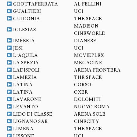
GROTTAFERRATA
AL FELLINI
GUALTIERI
UCI
GUIDONIA
THE SPACE
MADISON
IGLESIAS
CINEWORLD
IMPERIA
DIANESE
JESI
UCI
L’AQUILA
MOVIEPLEX
LA SPEZIA
MEGACINE
LADISPOLI
ARENA FRONTERA
LAMEZIA
THE SPACE
LATINA
CORSO
LATINA
OXER
LAVARONE
DOLOMITI
LEVANTO
NUOVO ROMA
LIDO DI CLASSE
ARENA SOLE
LIGNANO SAB.
CINECITY
LIMENA
THE SPACE
LISSONE
UCI