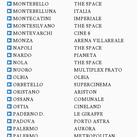
MONTEBELLO
THE SPACE
MONTEBELLUNA
ITALIA
MONTECATINI
IMPERIALE
MONTESILVANO
THE SPACE
MONTEVARCHI
CINE 8
MONZA
ARENA VILLAREALE
NAPOLI
THE SPACE
NARDO
PIANETA
NOLA
THE SPACE
NUORO
MULTIPLEX PRATO
OLBIA
OLBIA
ORBETELLO
SUPERCINEMA
ORISTANO
ARISTON
OSSANA
COMUNALE
OSTIA
CINELAND
PADERNO D.
LE GIRAFFE
PADOVA
PORTO ASTRA
PALERMO
AURORA
PALERMO
METROPOLITAN