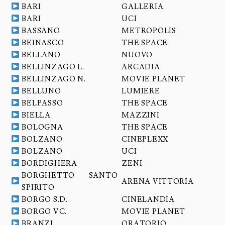
BARI
GALLERIA
BARI
UCI
BASSANO
METROPOLIS
BEINASCO
THE SPACE
BELLANO
NUOVO
BELLINZAGO L.
ARCADIA
BELLINZAGO N.
MOVIE PLANET
BELLUNO
LUMIERE
BELPASSO
THE SPACE
BIELLA
MAZZINI
BOLOGNA
THE SPACE
BOLZANO
CINEPLEXX
BOLZANO
UCI
BORDIGHERA
ZENI
BORGHETTO SANTO
ARENA VITTORIA
SPIRITO
BORGO S.D.
CINELANDIA
BORGO VC.
MOVIE PLANET
BRANZI
ORATORIO