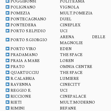
POGGIBONSI
POLITEAMA
POLIGNANO
VIGNOLA
POMEZIA
MULT.POMEZIA
PONTECAGNANO
DUEL
PONTEDERA
CINEPLEX
PORTO S.ELPIDIO
UCI
ARENA DELLE
PORTO S.GIORGIO
MAGNOLIE
PORTO VIRO
EDEN
PRADAMANO
THE SPACE
PRAIA A MARE
LOREN
PRATO
OMNIA CENTRE
QUARTUCCIU
THE SPACE
R.CALABRIA
LUMIERE
RAVENNA
CINECITY
REGGIO E.
UCI
RICCIONE
CINEPALACE
RIETI
MULT.MODERNO
RIMINI
BEFANE