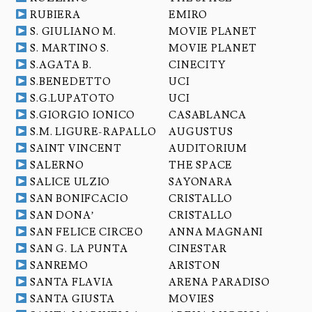
RUBIERA
EMIRO
S. GIULIANO M.
MOVIE PLANET
S. MARTINO S.
MOVIE PLANET
S.AGATA B.
CINECITY
S.BENEDETTO
UCI
S.G.LUPATOTO
UCI
S.GIORGIO IONICO
CASABLANCA
S.M. LIGURE-RAPALLO
AUGUSTUS
SAINT VINCENT
AUDITORIUM
SALERNO
THE SPACE
SALICE ULZIO
SAYONARA
SAN BONIFCACIO
CRISTALLO
SAN DONA’
CRISTALLO
SAN FELICE CIRCEO
ANNA MAGNANI
SAN G. LA PUNTA
CINESTAR
SANREMO
ARISTON
SANTA FLAVIA
ARENA PARADISO
SANTA GIUSTA
MOVIES