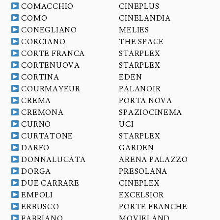
COMACCHIO
CINEPLUS
COMO
CINELANDIA
CONEGLIANO
MELIES
CORCIANO
THE SPACE
CORTE FRANCA
STARPLEX
CORTENUOVA
STARPLEX
CORTINA
EDEN
COURMAYEUR
PALANOIR
CREMA
PORTA NOVA
CREMONA
SPAZIOCINEMA
CURNO
UCI
CURTATONE
STARPLEX
DARFO
GARDEN
DONNALUCATA
ARENA PALAZZO
DORGA
PRESOLANA
DUE CARRARE
CINEPLEX
EMPOLI
EXCELSIOR
ERBUSCO
PORTE FRANCHE
FABRIANO
MOVIELAND