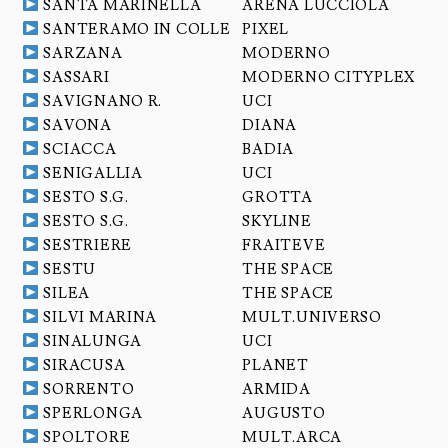
SANTA MARINELLA
ARENA LUCCIOLA
SANTERAMO IN COLLE
PIXEL
SARZANA
MODERNO
SASSARI
MODERNO CITYPLEX
SAVIGNANO R.
UCI
SAVONA
DIANA
SCIACCA
BADIA
SENIGALLIA
UCI
SESTO S.G.
GROTTA
SESTO S.G.
SKYLINE
SESTRIERE
FRAITEVE
SESTU
THE SPACE
SILEA
THE SPACE
SILVI MARINA
MULT.UNIVERSO
SINALUNGA
UCI
SIRACUSA
PLANET
SORRENTO
ARMIDA
SPERLONGA
AUGUSTO
SPOLTORE
MULT.ARCA