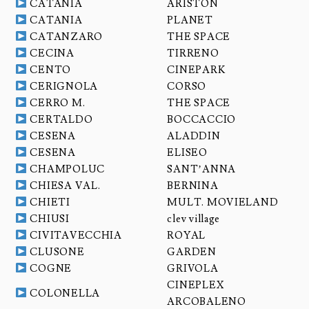
CATANIA
ARISTON
CATANIA
PLANET
CATANZARO
THE SPACE
CECINA
TIRRENO
CENTO
CINEPARK
CERIGNOLA
CORSO
CERRO M.
THE SPACE
CERTALDO
BOCCACCIO
CESENA
ALADDIN
CESENA
ELISEO
CHAMPOLUC
SANT’ANNA
CHIESA VAL.
BERNINA
CHIETI
MULT. MOVIELAND
CHIUSI
clev village
CIVITAVECCHIA
ROYAL
CLUSONE
GARDEN
COGNE
GRIVOLA
CINEPLEX
COLONELLA
ARCOBALENO