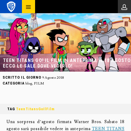
TEEN TITANS GO! IL FILM IN ANTEPRIMA IL 18 AGOSTO
ECCO LE SALE DOVE VEDERLO!
SCRITTO IL GIORNO
9 Agosto 2018
CATEGORIA
blog
,
FILM
TAG
TeenTitansGoIlFilm
Una sorpresa d’agosto firmata Warner Bros. Sabato 18
agosto sarà possibile vedere in anteprima
TEEN TITANS