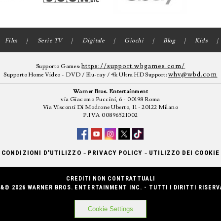
Film
Serie TV
Digitale
Giochi
Blog
Kids
https://support.wbgames.com/
Supporto Games:
whv@wbd.com
Supporto Home Video - DVD / Blu-ray / 4k Ultra HD Support:
Warner Bros. Entertainment
via Giacomo Puccini, 6 - 00198 Roma
Via Visconti Di Modrone Uberto, 11 - 20122 Milano
P.IVA 00896521002
-
-
CONDIZIONI D'UTILIZZO
PRIVACY POLICY
UTILIZZO DEI COOKIE
CREDITI NON CONTRATTUALI
&© 2026 WARNER BROS. ENTERTAINMENT INC. - TUTTI I DIRITTI RISERV
Cookie Settings