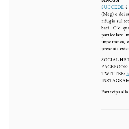
SINOSSI
SUCCEDE
è 
(Meg) e dei s
rifugio sul tet
baci. C’è qu
particolare 
importanza, o
presente esis
SOCIAL N
FACEBOOK
TWITTER:
h
INSTAGRA
Partecipa all