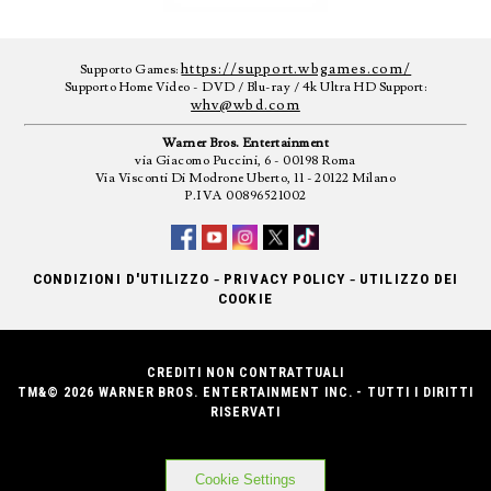
https://support.wbgames.com/
Supporto Games:
Supporto Home Video - DVD / Blu-ray / 4k Ultra HD Support:
whv@wbd.com
Warner Bros. Entertainment
via Giacomo Puccini, 6 - 00198 Roma
Via Visconti Di Modrone Uberto, 11 - 20122 Milano
P.IVA 00896521002
-
-
CONDIZIONI D'UTILIZZO
PRIVACY POLICY
UTILIZZO DEI
COOKIE
CREDITI NON CONTRATTUALI
TM&© 2026 WARNER BROS. ENTERTAINMENT INC. - TUTTI I DIRITTI
RISERVATI
Cookie Settings