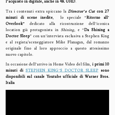
l’acquisto in digitale, anche in 4K UHD
.
Tra i contenuti extra spiccano la
Director’s Cut
con 27
minuti di scene inedite
, lo speciale “
Ritorno all’
Overlook”
dedicato alla ricostruzione dell’iconica
location già protagonista in
Shining
, e “
Da Shining a
Doctor Sleep
” con un’intervista esclusiva a Stephen King
e al regista/sceneggiatore Mike Flanagan, dal romanzo
originale fino al loro approccio a questo attesissimo
nuovo capitolo.
In occasione dell’arrivo in Home Video del film,
i primi 10
minuti di
STEPHEN KING’S DOCTOR SLEEP
sono
disponibili sul canale Youtube ufficiale di Warner Bros.
Italia