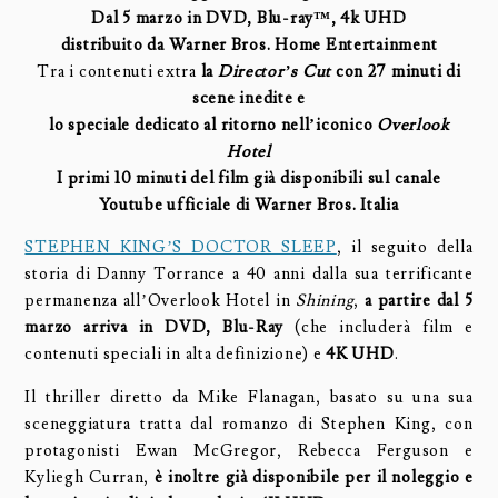
Dal 5 marzo in DVD, Blu-ray™, 4k UHD
distribuito da Warner Bros. Home Entertainment
Tra i contenuti extra
la
Director’s Cut
con 27 minuti di
scene inedite e
lo speciale dedicato al ritorno nell’iconico
Overlook
Hotel
I primi 10 minuti del film già disponibili
sul canale
Youtube ufficiale di Warner Bros. Italia
STEPHEN KING’S DOCTOR SLEEP
, il seguito della
storia di Danny Torrance a 40 anni dalla sua terrificante
permanenza all’Overlook Hotel in
Shining
,
a partire dal 5
marzo arriva in DVD, Blu-Ray
(che includerà film e
contenuti speciali in alta definizione) e
4K UHD
.
Il thriller diretto da Mike Flanagan, basato su una sua
sceneggiatura tratta dal romanzo di Stephen King, con
protagonisti Ewan McGregor, Rebecca Ferguson e
Kyliegh Curran,
è inoltre già disponibile per il noleggio e