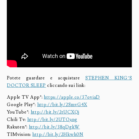
Potete guardare e acquistare
STEPHEN KING’S
DOCTOR SLEEP
cliccando sui link:
Apple TV App*:
https://apple.co/37oviaD
Google Play*:
http://bit.ly/2SmvG4X
YouTube*:
http://bit.ly/2tUCXQj
Chili Tv:
http://bit.ly/2UTQang
Rakuten*:
http://bit.ly/38qDgkW
TIMvision:
http://bit.ly/2Hkwh0N