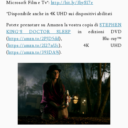
Microsoft Film e Tv*:
http://bit.ly/3byS17e
*Disponibile anche in 4K UHD sui dispositivi abilitati
Potete prenotare su Amazon la vostra copia di
STEPHEN
KING’S DOCTOR SLEEP
in edizioni DVD
(
https://amzn.to/2PJD5dd
), Blu-ray™
(
https://amzn.to/2I27nUc
), 4K UHD
(
https://amzn.to/393DA9j
).