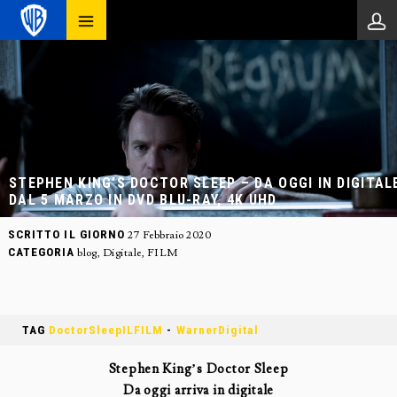
STEPHEN KING’S DOCTOR SLEEP – DA OGGI IN DIGITAL
DAL 5 MARZO IN DVD BLU-RAY, 4K UHD
SCRITTO IL GIORNO
27 Febbraio 2020
CATEGORIA
blog
,
Digitale
,
FILM
TAG
DoctorSleepILFILM
-
WarnerDigital
Stephen King’s Doctor Sleep
Da oggi arriva in digitale