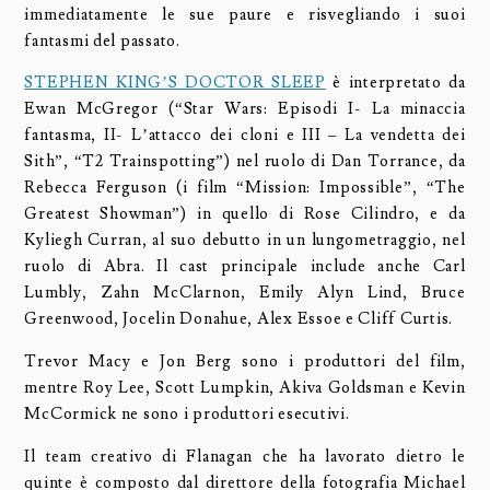
immediatamente le sue paure e risvegliando i suoi
fantasmi del passato.
STEPHEN KING’S DOCTOR SLEEP
è interpretato da
Ewan McGregor (“Star Wars: Episodi I- La minaccia
fantasma, II- L’attacco dei cloni e III – La vendetta dei
Sith”, “T2 Trainspotting”) nel ruolo di Dan Torrance, da
Rebecca Ferguson (i film “Mission: Impossible”, “The
Greatest Showman”) in quello di Rose Cilindro, e da
Kyliegh Curran, al suo debutto in un lungometraggio, nel
ruolo di Abra. Il cast principale include anche Carl
Lumbly, Zahn McClarnon, Emily Alyn Lind, Bruce
Greenwood, Jocelin Donahue, Alex Essoe e Cliff Curtis.
Trevor Macy e Jon Berg sono i produttori del film,
mentre Roy Lee, Scott Lumpkin, Akiva Goldsman e Kevin
McCormick ne sono i produttori esecutivi.
Il team creativo di Flanagan che ha lavorato dietro le
quinte è composto dal direttore della fotografia Michael