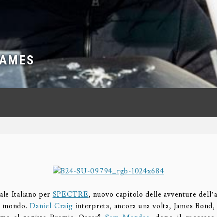
JAMES
ale Italiano per
SPECTRE
, nuovo capitolo delle avventure dell’
l mondo.
Daniel Craig
interpreta, ancora una volta, James Bond, 