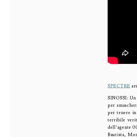
SPECTRE
arr
SINOSSI: Un m
per smaschera
per tenere in
terribile ver
dell’agente 0
Bautista, Mo