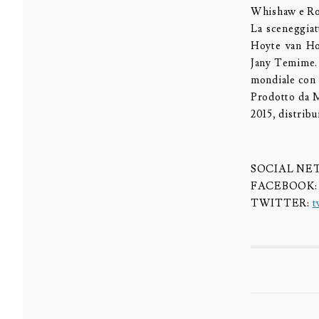
Whishaw e Ro
La sceneggiat
Hoyte van Ho
Jany Temime. 
mondiale con u
Prodotto da M
2015, distribu
SOCIAL N
FACEBOOK
TWITTER:
t