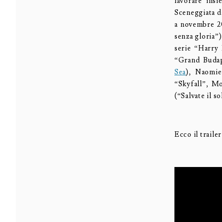
lavorare ins
Sceneggiata da
a novembre 20
senza gloria”)
serie “Harry
“Grand Budap
Sea
), Naomie
“Skyfall”, Mo
(“Salvate il s
Ecco il trailer