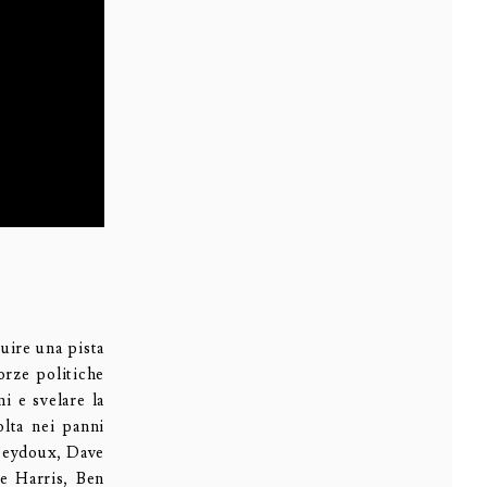
uire una pista
orze politiche
i e svelare la
olta nei panni
 Seydoux, Dave
e Harris, Ben