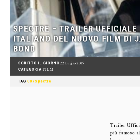
SPECTRE – TRAILER UFFICIALE
ITALIANO DEL NUOVO FILM DI 
BOND
SCRITTO IL GIORNO
22 Luglio 2015
CATEGORIA
FILM
TAG
007Spectre
Trailer Uffici
più famoso a