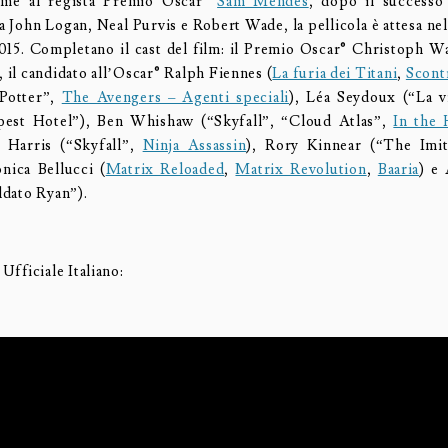
ieme al regista Premio Oscar®
Sam Mendes
, dopo il successo
 John Logan, Neal Purvis e Robert Wade, la pellicola è attesa nell
15. Completano il cast del film: il Premio Oscar® Christoph Wa
, il candidato all’Oscar® Ralph Fiennes (
La furia dei Titani
,
Scontr
 Potter”,
The Avengers – Agenti speciali
), Léa Seydoux (“La v
est Hotel”), Ben Whishaw (“Skyfall”, “Cloud Atlas”,
In the
 Harris (“Skyfall”,
Ninja Assassin
), Rory Kinnear (“The Imi
nica Bellucci (
Matrix Reloaded
,
Matrix Revolution
,
Baaria
) e
oldato Ryan”).
 Ufficiale Italiano: