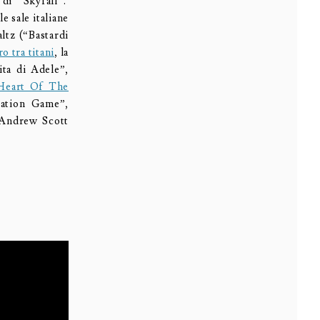
 di “Skyfall”.
e sale italiane
ltz (“Bastardi
o tra titani
, la
ita di Adele”,
 Heart Of The
tation Game”,
 Andrew Scott