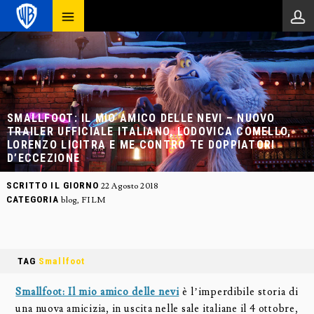
SMALLFOOT: IL MIO AMICO DELLE NEVI – NUOVO
TRAILER UFFICIALE ITALIANO, LODOVICA COMELLO,
LORENZO LICITRA E ME CONTRO TE DOPPIATORI
D’ECCEZIONE
SCRITTO IL GIORNO
22 Agosto 2018
CATEGORIA
blog
,
FILM
TAG
Smallfoot
Smallfoot: Il mio amico delle nevi
è l’imperdibile storia di
una nuova amicizia, in uscita nelle sale italiane il 4 ottobre,