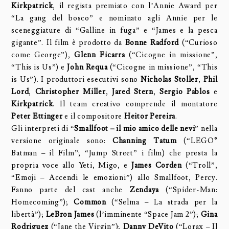
Kirkpatrick
, il regista premiato con l’Annie Award per
“La gang del bosco” e nominato agli Annie per le
sceneggiature di “Galline in fuga” e “James e la pesca
gigante”. Il film è prodotto da
Bonne Radford
(“Curioso
come George”),
Glenn Ficarra
(“Cicogne in missione”,
“This is Us”) e
John Requa
(“Cicogne in missione”, “This
is Us”). I produttori esecutivi sono
Nicholas Stoller
,
Phil
Lord
,
Christopher Miller
,
Jared Stern
,
Sergio Pablos
e
Kirkpatrick
. Il team creativo comprende il montatore
Peter Ettinger
e il compositore
Heitor Pereira
.
Gli interpreti di “
Smallfoot – il mio amico delle nevi
” nella
versione originale sono:
Channing Tatum
(“LEGO®
Batman – il Film”; “Jump Street” i film) che presta la
propria voce allo Yeti, Migo, e
James Corden
(“Troll”,
“Emoji – Accendi le emozioni”) allo Smallfoot, Percy.
Fanno parte del cast anche
Zendaya
(“Spider-Man:
Homecoming”);
Common
(“Selma – La strada per la
libertà”);
LeBron James
(l’imminente “Space Jam 2”);
Gina
Rodriguez
(“Jane the Virgin”);
Danny DeVito
(“Lorax – Il