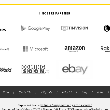
I NOSTRI PARTNER
Film
Serie TV
Digitale
Giochi
Blog
Kids
https://support.wbgames.com/
Supporto Games:
whv@wbd.com
Supporto Home Video - DVD / Blu-ray / 4k Ultra HD Support: