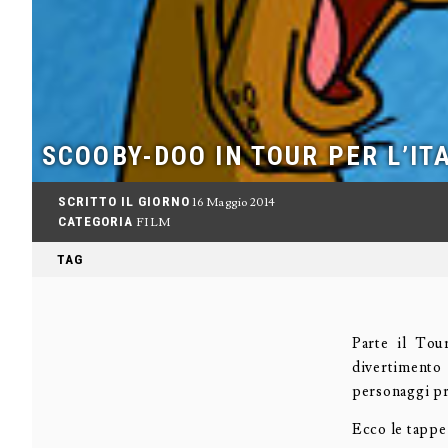
SCOOBY-DOO IN TOUR PER L’ITA
SCRITTO IL GIORNO
16 Maggio 2014
CATEGORIA
FILM
TAG
Parte il To
divertimento
personaggi pr
Ecco le tappe